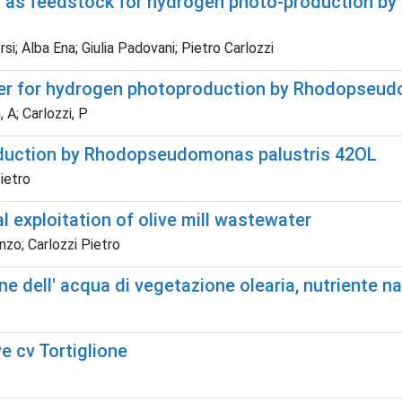
ols as feedstock for hydrogen photo-production 
si; Alba Ena; Giulia Padovani; Pietro Carlozzi
water for hydrogen photoproduction by Rhodopseu
, A; Carlozzi, P
duction by Rhodopseudomonas palustris 42OL
Pietro
l exploitation of olive mill wastewater
nzo; Carlozzi Pietro
ne dell' acqua di vegetazione olearia, nutriente na
e cv Tortiglione