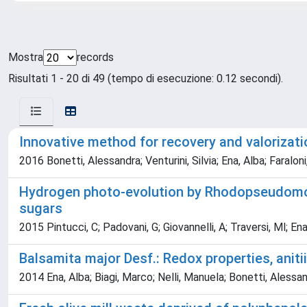
Mostra
records
Risultati 1 - 20 di 49 (tempo di esecuzione: 0.12 secondi).
Innovative method for recovery and valorizati
2016 Bonetti, Alessandra; Venturini, Silvia; Ena, Alba; Faraloni
Hydrogen photo-evolution by Rhodopseudomona
sugars
2015 Pintucci, C; Padovani, G; Giovannelli, A; Traversi, Ml; Ena
Balsamita major Desf.: Redox properties, anit
2014 Ena, Alba; Biagi, Marco; Nelli, Manuela; Bonetti, Alessan