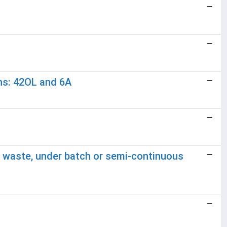
ns: 42OL and 6A
l waste, under batch or semi-continuous