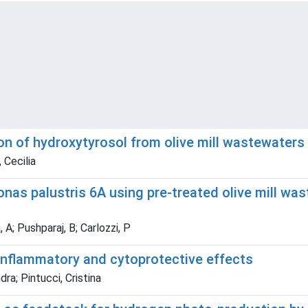
on of hydroxytyrosol from olive mill wastewaters
, Cecilia
s palustris 6A using pre-treated olive mill was
, A; Pushparaj, B; Carlozzi, P
iinflammatory and cytoprotective effects
dra; Pintucci, Cristina