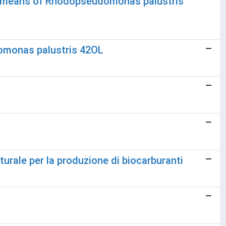
by means of Rhodopseudomonas palustris
domonas palustris 42OL
turale per la produzione di biocarburanti