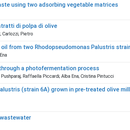
waste using two adsorbing vegetable matrices
atti di polpa di olive
; Carlozzi, Pietro
n oil from two Rhodopseudomonas Palustris strai
 Ena
) through a photofermentation process
 Pushparaj; Raffaella Piccardi; Alba Ena; Cristina Pintucci
stris (strain 6A) grown in pre-treated olive mil
l wastewater