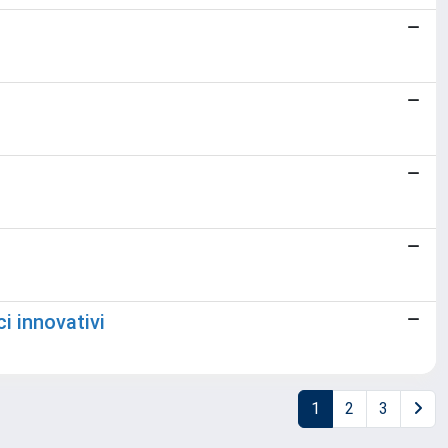
i innovativi
1
2
3