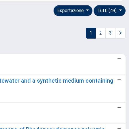
Esportazione
Tutti (49)
1
2
3
tewater and a synthetic medium containing