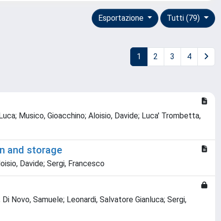
Esportazione
Tutti (79)
1
2
3
4
 Luca; Musico, Gioacchino; Aloisio, Davide; Luca' Trombetta,
on and storage
oisio, Davide; Sergi, Francesco
 Di Novo, Samuele; Leonardi, Salvatore Gianluca; Sergi,