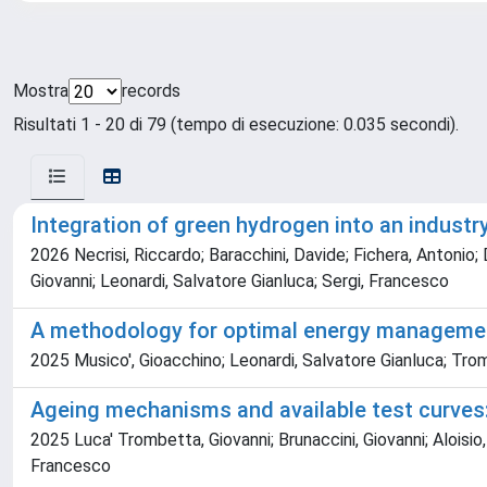
Mostra
records
Risultati 1 - 20 di 79 (tempo di esecuzione: 0.035 secondi).
Integration of green hydrogen into an industry 
2026 Necrisi, Riccardo; Baracchini, Davide; Fichera, Antonio;
Giovanni; Leonardi, Salvatore Gianluca; Sergi, Francesco
A methodology for optimal energy management
2025 Musico', Gioacchino; Leonardi, Salvatore Gianluca; Tromb
Ageing mechanisms and available test curves:
2025 Luca' Trombetta, Giovanni; Brunaccini, Giovanni; Aloisio
Francesco