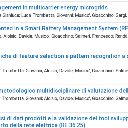
agement in multicarrier energy microgrids
re Gianluca; Luca' Trombetta, Giovanni; Musico', Gioacchino; Sergi
ented in a Smart Battery Management System (RE
 Aloisio, Davide; Musico', Gioacchino; Salmeri, Francesco; Randaz
iche di feature selection e pattern recognition a 
' Trombetta, Giovanni; Aloisio, Davide; Musico', Gioacchino; Salm
metodologico multidisciplinare di valutazione dell
' Trombetta, Giovanni; Aloisio, Davide; Musico', Gioacchino; Salm
isi di dati prodotti e la validazione del tool svilu
orto della rete elettrica (RE 36.25)