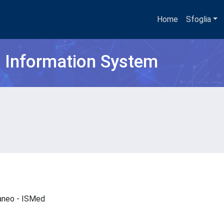
Home
Sfoglia
h Information System
rraneo - ISMed