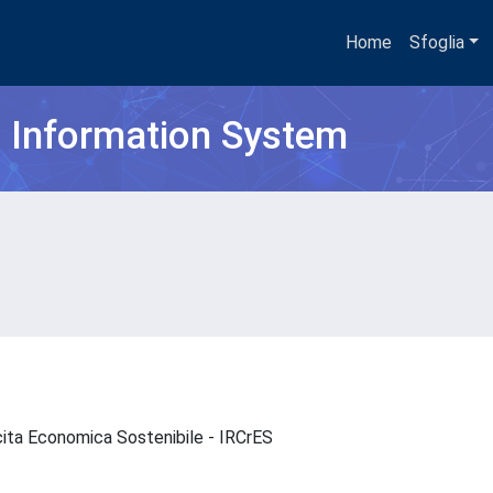
Home
Sfoglia
h Information System
escita Economica Sostenibile - IRCrES