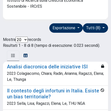
Istituto di Ricerca sulla Crescita Economica
Sostenibile - IRCrES
Esportazione
Tutti (8)
Mostra
records
Risultati 1 - 8 di 8 (tempo di esecuzione: 0.023 secondi).
Analisi diacronica delle iniziative ISI
2023 Colagiacomo, Chiara; Radin, Arianna; Ragazzi, Elena;
Le, Thunga
Il contesto degli infortuni in Italia. Esiste
un bias territoriale?
2023 Sella, Lisa; Ragazzi, Elena; Le, THU NGA