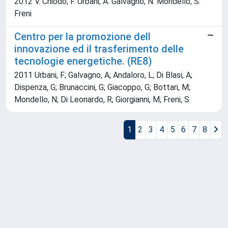
2012 V. Chiodo; F. Urbani; A. Galvagno; N. Mondello; S.
Freni
Centro per la promozione dell
innovazione ed il trasferimento delle
tecnologie energetiche. (RE8)
2011 Urbani, F; Galvagno, A; Andaloro, L; Di Blasi, A;
Dispenza, G; Brunaccini, G; Giacoppo, G; Bottari, M;
Mondello, N; Di Leonardo, R; Giorgianni, M; Freni, S
1
2
3
4
5
6
7
8
Powered by
IRIS
-
about IRIS
-