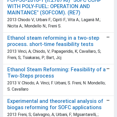
FCH-JU-2010-1 (n.278798) "SOFC CCHP
WITH POLY-FUEL: OPERATION AND
MAINTANCE" (SOFCOM). (RE7)
2013 Chiodo V.; Urbani F.; Cipitì F.; Vita A.; Laganà M.;
Nicita A.; Mondello N.; Freni S.
Ethanol steam reforming in a two-step
process. short-time feasibility tests
2013 Vinci, A; Chiodo, V; Papageridis, K; Cavallaro, S;
Freni, S; Tsiakaras, P; Bart, Jcj
Ethanol Steam Reforming: Feasibility of a
Two-Steps process
2013 V. Chiodo; A. Vinci; F. Urbani; S. Freni; N. Mondello;
S. Cavallaro
Experimental and theoretical analysis of
biogas reforming for SOFC applications
2013 Freni, S; Galvagno, A; Urbani, F; Mgsantarelli, ;