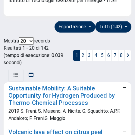
Istituto di Tecnologie Avanzate per l'Energia - ITAE
Esportazione
Tutti (142)
Mostra
records
Risultati 1 - 20 di 142
(tempo di esecuzione: 0.039
1
2
3
4
5
6
7
8
secondi).
Sustainable Mobility: A Suitable
Opportunity for Hydrogen Produced by
Thermo-Chemical Processes
2019 S. Freni; S. Maisano; A. Nicita; G. Squadrito; A.P.F.
Andaloro; F. Freni;G. Maggio
Volcanic lava effect on citrus peel