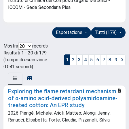
Istituto di Chimica dei Composti Organo Metallici -
ICCOM - Sede Secondaria Pisa
Esportazione
Tutti (179)
Mostra
records
Risultati 1 - 20 di 179
(tempo di esecuzione:
1
2
3
4
5
6
7
8
9
0.041 secondi).
Exploring the flame retardant mechanism
of α-amino acid-derived polyamidoamine-
treated cotton: An EPR study
2026 Pierigé, Michele; Arioli, Matteo; Alongi, Jenny;
Ranucci, Elisabetta; Forte, Claudia; Pizzanelli, Silvia