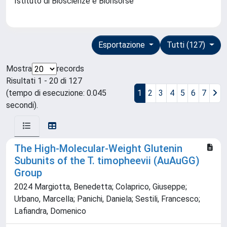
Istituto di Bioscienze e Biorisorse
Esportazione
Tutti (127)
Mostra
records
Risultati 1 - 20 di 127
(tempo di esecuzione: 0.045
1
2
3
4
5
6
7
secondi).
The High-Molecular-Weight Glutenin
Subunits of the T. timopheevii (AuAuGG)
Group
2024 Margiotta, Benedetta; Colaprico, Giuseppe;
Urbano, Marcella; Panichi, Daniela; Sestili, Francesco;
Lafiandra, Domenico