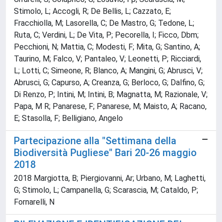
Stimolo, L; Accogli, R; De Bellis, L; Cazzato, E;
Fracchiolla, M; Lasorella, C; De Mastro, G; Tedone, L;
Ruta, C; Verdini, L; De Vita, P; Pecorella, I; Ficco, Dbm;
Pecchioni, N; Mattia, C; Modesti, F; Mita, G; Santino, A;
Taurino, M; Falco, V; Pantaleo, V; Leonetti, P; Ricciardi,
L; Lotti, C; Simeone, R; Blanco, A; Mangini, G; Abrusci, V;
Abrusci, G; Capurso, A; Creanza, G; Berloco, G; Dalfino, G;
Di Renzo, P; Intini, M; Intini, B; Magnatta, M; Razionale, V;
Papa, M R; Panarese, F; Panarese, M; Maisto, A; Racano,
E; Stasolla, F; Belligiano, Angelo
Partecipazione alla "Settimana della
Biodiversità Pugliese" Bari 20-26 maggio
2018
2018 Margiotta, B; Piergiovanni, Ar; Urbano, M; Laghetti,
G; Stimolo, L; Campanella, G; Scarascia, M; Cataldo, P;
Fornarelli, N