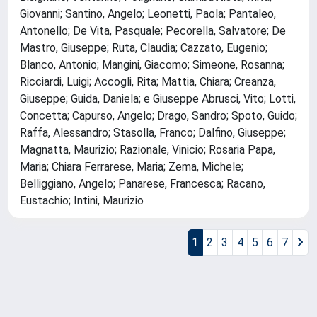
Giovanni; Santino, Angelo; Leonetti, Paola; Pantaleo,
Antonello; De Vita, Pasquale; Pecorella, Salvatore; De
Mastro, Giuseppe; Ruta, Claudia; Cazzato, Eugenio;
Blanco, Antonio; Mangini, Giacomo; Simeone, Rosanna;
Ricciardi, Luigi; Accogli, Rita; Mattia, Chiara; Creanza,
Giuseppe; Guida, Daniela; e Giuseppe Abrusci, Vito; Lotti,
Concetta; Capurso, Angelo; Drago, Sandro; Spoto, Guido;
Raffa, Alessandro; Stasolla, Franco; Dalfino, Giuseppe;
Magnatta, Maurizio; Razionale, Vinicio; Rosaria Papa,
Maria; Chiara Ferrarese, Maria; Zema, Michele;
Belliggiano, Angelo; Panarese, Francesca; Racano,
Eustachio; Intini, Maurizio
1
2
3
4
5
6
7