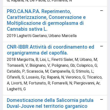
G; Rapanà, N; De Paola, D; Fornarelli, N
PRO.CA.NA.P.A. Reperimento,
Caratterizzazione, Conservazione e
Moltiplicazione di germoplasma di
Cannabis sativa L.
2019 Laghetti Gaetano; Urbano Marcella
CNR-IBBR Attività di coordinamento ed
organigramma del capofila.
2018 Margiotta, B; Lioi, L; Finetti Sialer, M; Urbano, M;
Tomaselli, V; Bisignano, V; Polignano, Gb; Colaprico, G;
Cataldo, P; Scarascia, M; Campanella, G; Stimolo, L;
Cifarelli, S; Losavio, Fp; Rapanà, N; Veronico, G; Tricarico,
A; Livorti, M; Fortunato, R; Fornarelli, N; Piergiovanni, Ar;
Laghetti, G
Domesticazione della Salicornia patula
Duval-Jouve nel territorio garganico