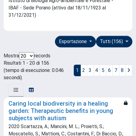
Istituto di Biologia Agro-ambientale e Forestale -
IBAF - Sede Porano (attivo dal 18/11/1923 al
31/12/2021)
Esportazione
Tutti (156)
Mostra
records
Risultati 1 - 20 di 156
(tempo di esecuzione: 0.046
1
2
3
4
5
6
7
8
secondi).
Caring local biodiversity in a healing
garden: Therapeutic benefits in young
subjects with autism
2020 Scartazza, A.; Mancini, M. L.; Proietti, S.;
Moscatello, S.; Mattioni, C.; Costantini, F.; Di Baccio, D.;