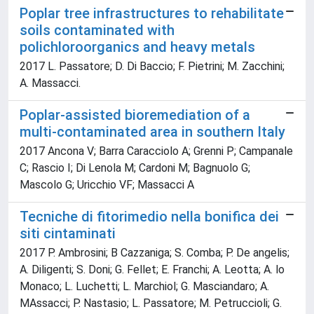
Poplar tree infrastructures to rehabilitate
soils contaminated with
polichloroorganics and heavy metals
2017 L. Passatore; D. Di Baccio; F. Pietrini; M. Zacchini;
A. Massacci.
Poplar-assisted bioremediation of a
multi-contaminated area in southern Italy
2017 Ancona V; Barra Caracciolo A; Grenni P; Campanale
C; Rascio I; Di Lenola M; Cardoni M; Bagnuolo G;
Mascolo G; Uricchio VF; Massacci A
Tecniche di fitorimedio nella bonifica dei
siti cintaminati
2017 P. Ambrosini; B Cazzaniga; S. Comba; P. De angelis;
A. Diligenti; S. Doni; G. Fellet; E. Franchi; A. Leotta; A. lo
Monaco; L. Luchetti; L. Marchiol; G. Masciandaro; A.
MAssacci; P. Nastasio; L. Passatore; M. Petruccioli; G.