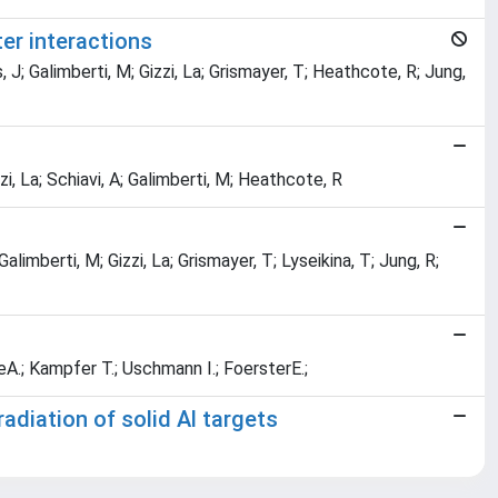
er interactions
 J; Galimberti, M; Gizzi, La; Grismayer, T; Heathcote, R; Jung,
zi, La; Schiavi, A; Galimberti, M; Heathcote, R
alimberti, M; Gizzi, La; Grismayer, T; Lyseikina, T; Jung, R;
ckeA.; Kampfer T.; Uschmann I.; FoersterE.;
radiation of solid Al targets