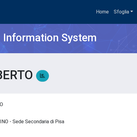
Home
Sfoglia
h Information System
LBERTO
TO
- INO - Sede Secondaria di Pisa