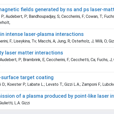
agnetic fields generated by ns and ps laser-matt
 P; Audebert, P; Bandhoupadjay, S; Ceccherini, F; Cowan, T; Fuchs,
erholt,
n intense laser-plasma interactions
ni, F; Liseykina, Tv; Macchi, A; Jung, R; Osterholz, J; Willi, O; Giz
ity laser matter interactions
Audebert, P; Brambrink, E; Ceccherini, F; Cecchetti, Ca; Fuchs, J; G
O
r-surface target coating
ti D.; Koester P.; Labate L.; Levato T.; Gizzi L.A.; Zamponi F.; Lub
ission of a plasma produced by point-like laser ir
ulietti; L.A. Gizzi