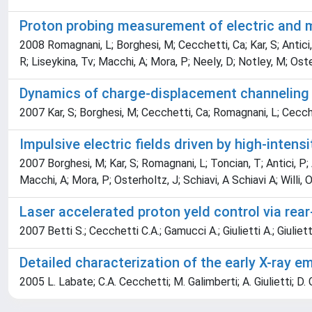
Proton probing measurement of electric and m
2008 Romagnani, L; Borghesi, M; Cecchetti, Ca; Kar, S; Antici,
R; Liseykina, Tv; Macchi, A; Mora, P; Neely, D; Notley, M; Ost
Dynamics of charge-displacement channeling i
2007 Kar, S; Borghesi, M; Cecchetti, Ca; Romagnani, L; Ceccheri
Impulsive electric fields driven by high-intens
2007 Borghesi, M; Kar, S; Romagnani, L; Toncian, T; Antici, P; 
Macchi, A; Mora, P; Osterholtz, J; Schiavi, A Schiavi A; Willi, 
Laser accelerated proton yeld control via rea
2007 Betti S.; Cecchetti C.A.; Gamucci A.; Giulietti A.; Giuliet
Detailed characterization of the early X-ray em
2005 L. Labate; C.A. Cecchetti; M. Galimberti; A. Giulietti; D. Gi