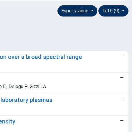
Esportazione
Tutti (9)
on over a broad spectral range
o E.; Delogu P.; Gizzi LA.
f laboratory plasmas
ensity