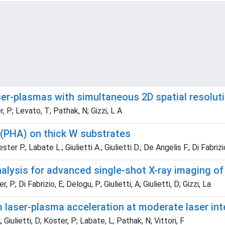
er-plasmas with simultaneous 2D spatial resoluti
r, P; Levato, T; Pathak, N; Gizzi, L A
 (PHA) on thick W substrates
r P.; Labate L.; Giulietti A.; Giulietti D.; De Angelis F.; Di Fabrizi
nalysis for advanced single-shot X-ray imaging o
; Di Fabrizio, E; Delogu, P; Giulietti, A; Giulietti, D; Gizzi, La
 laser-plasma acceleration at moderate laser int
 Giulietti, D; Köster, P; Labate, L; Pathak, N; Vittori, F