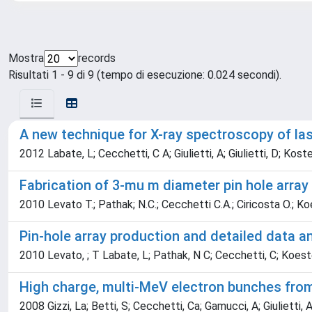
Mostra
records
Risultati 1 - 9 di 9 (tempo di esecuzione: 0.024 secondi).
A new technique for X-ray spectroscopy of las
2012 Labate, L; Cecchetti, C A; Giulietti, A; Giulietti, D; Koste
Fabrication of 3-mu m diameter pin hole array
2010 Levato T.; Pathak; N.C.; Cecchetti C.A.; Ciricosta O.; Koeste
Pin-hole array production and detailed data a
2010 Levato, ; T Labate, L; Pathak, N C; Cecchetti, C; Koester, P
High charge, multi-MeV electron bunches from
2008 Gizzi, La; Betti, S; Cecchetti, Ca; Gamucci, A; Giulietti, A;