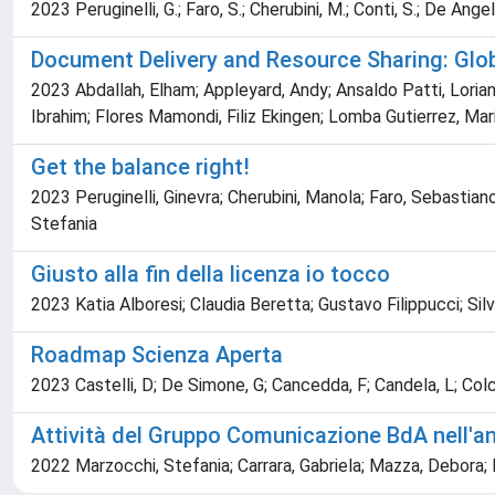
2023 Peruginelli, G.; Faro, S.; Cherubini, M.; Conti, S.; De Angeli
Document Delivery and Resource Sharing: Glo
2023 Abdallah, Elham; Appleyard, Andy; Ansaldo Patti, Loriana
Ibrahim; Flores Mamondi, Filiz Ekingen; Lomba Gutierrez, Mar
Get the balance right!
2023 Peruginelli, Ginevra; Cherubini, Manola; Faro, Sebastiano;
Stefania
Giusto alla fin della licenza io tocco
2023 Katia Alboresi; Claudia Beretta; Gustavo Filippucci; Sil
Roadmap Scienza Aperta
2023 Castelli, D; De Simone, G; Cancedda, F; Candela, L; Colcel
Attività del Gruppo Comunicazione BdA nell'a
2022 Marzocchi, Stefania; Carrara, Gabriela; Mazza, Debora; D