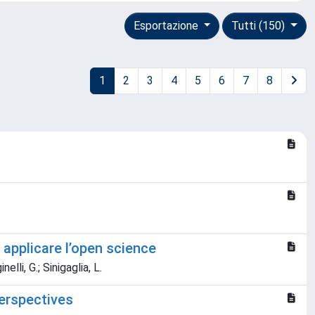
Esportazione
Tutti (150)
1
2
3
4
5
6
7
8
 applicare l’open science
elli, G.; Sinigaglia, L.
perspectives