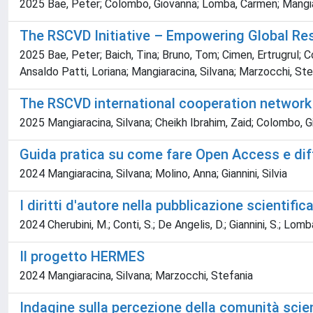
2025 Bae, Peter; Colombo, Giovanna; Lomba, Carmen; Mangiar
The RSCVD Initiative – Empowering Global Re
2025 Bae, Peter; Baich, Tina; Bruno, Tom; Cimen, Ertrugrul;
Ansaldo Patti, Loriana; Mangiaracina, Silvana; Marzocchi, St
The RSCVD international cooperation network f
2025 Mangiaracina, Silvana; Cheikh Ibrahim, Zaid; Colombo,
Guida pratica su come fare Open Access e diffon
2024 Mangiaracina, Silvana; Molino, Anna; Giannini, Silvia
I diritti d'autore nella pubblicazione scientifi
2024 Cherubini, M.; Conti, S.; De Angelis, D.; Giannini, S.; Lombar
Il progetto HERMES
2024 Mangiaracina, Silvana; Marzocchi, Stefania
Indagine sulla percezione della comunità scien