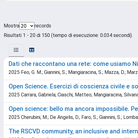
Mostra
records
Risultati 1 - 20 di 150 (tempo di esecuzione: 0.034 secondi).
Dati che raccontano una rete: come usiamo Ni
2025 Feo, G. M.; Giannini, S.; Mangiaracina, S.; Mazza, D.; Marz
Open Science. Esercizi di coscienza civile e so
2025 Carrara, Gabriela; Ciaschi, Matteo; Mangiaracina, Silva
Open science: bello ma ancora impossibile. Perc
2025 Cherubini, M.; De Angelis, D.; Faro, S.; Giannini, S.; Lombar
The RSCVD community, an inclusive and interna