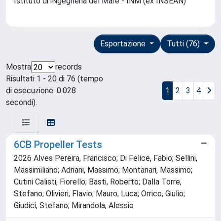
Istituto di iNgegneria del Mare - INM (ex INSEAN)
Esportazione
Tutti (76)
Mostra
records
Risultati 1 - 20 di 76 (tempo
di esecuzione: 0.028
1
2
3
4
secondi).
6CB Propeller Tests
2026 Alves Pereira, Francisco; Di Felice, Fabio; Sellini,
Massimiliano; Adriani, Massimo; Montanari, Massimo;
Cutini Calisti, Fiorello; Basti, Roberto; Dalla Torre,
Stefano; Olivieri, Flavio; Mauro, Luca; Orrico, Giulio;
Giudici, Stefano; Mirandola, Alessio