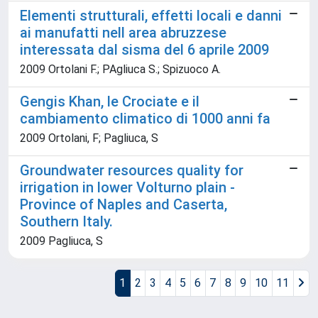
Elementi strutturali, effetti locali e danni
ai manufatti nell area abruzzese
interessata dal sisma del 6 aprile 2009
2009 Ortolani F.; PAgliuca S.; Spizuoco A.
Gengis Khan, le Crociate e il
cambiamento climatico di 1000 anni fa
2009 Ortolani, F; Pagliuca, S
Groundwater resources quality for
irrigation in lower Volturno plain -
Province of Naples and Caserta,
Southern Italy.
2009 Pagliuca, S
1
2
3
4
5
6
7
8
9
10
11