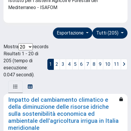
Istituto per i Sistemi Agricoli e Forestali del
Mediterraneo - ISAFOM
Esportazione
Tutti (205)
Mostra
records
Risultati 1 - 20 di
205 (tempo di
1
2
3
4
5
6
7
8
9
10
11
esecuzione:
0.047 secondi).
Impatto del cambiamento climatico e
della diminuzione delle risorse idriche
sulla sostenibilità economica ed
ambientale dell'agricoltura irrigua in Italia
meridionale