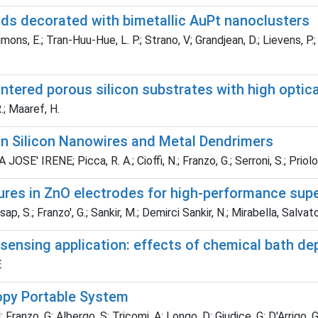
ods decorated with bimetallic AuPt nanoclusters
ns, E.; Tran-Huu-Hue, L. P.; Strano, V; Grandjean, D.; Lievens, P.; P
ered porous silicon substrates with high optical
.; Maaref, H.
n Silicon Nanowires and Metal Dendrimers
OSE' IRENE; Picca, R. A.; Cioffi, N.; Franzo, G.; Serroni, S.; Priolo, 
tures in ZnO electrodes for high-performance sup
sap, S.; Franzo', G.; Sankir, M.; Demirci Sankir, N.; Mirabella, Salvat
sensing application: effects of chemical bath de
E
opy Portable System
 Franzo, G; Albergo, S; Tricomi, A; Longo, D; Giudice, G; D'Arrigo, 