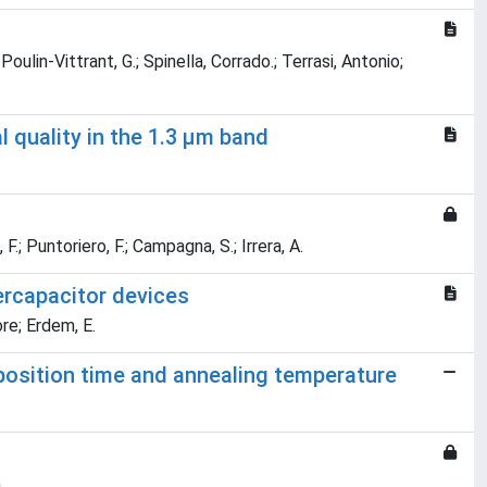
oulin-Vittrant, G.; Spinella, Corrado.; Terrasi, Antonio;
 quality in the 1.3 μm band
F.; Puntoriero, F.; Campagna, S.; Irrera, A.
ercapacitor devices
ore; Erdem, E.
position time and annealing temperature
G