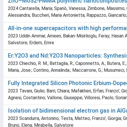
ZnO–MoS2-PMMA polymeric nanocomposites: A
2024 Cantarella, Maria; Spanò, Vanessa; Zimbone, Massimo; Giu
Alessandra; Buccheri, Maria Antonietta; Rappazzo, Giancarlo; S
All-in-one supercapacitors with high perfo
2023 Uddin Ammar, Ameen; Bakan-Misirlioglu, Feray; Hasan Ale
Salvatore; Erdem, Emre
Er:Y2O3 and Nd:Y2O3 Nanoparticles: Synthesis
2023 Chiechio, R. M.; Battaglia, R.; Caponnetto, A.; Butera, E.; 
Maria, Jose.; Contino, Annalinda.; Maccarrone, G.; Musumeci, 
Fully Integrated Silicon Photonic Erbium-Do
2023 Tavani, Giulio; Barri, Chiara; Mafakheri, Erfan; Franzo', G
Agnesi, Costantino; Vallone, Giuseppe; Villoresi, Paolo; Sorian
Isolation of bidimensional electron gas in Al
2023 Scandurra, Antonino; Testa, Matteo; Franzo', Giorgia; Gr
Bruno, Elena; Mirabella, Salvatore