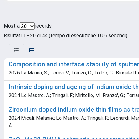
Mostra
records
Risultati 1 - 20 di 44 (tempo di esecuzione: 0.05 secondi).
Composition and interface stability of sputter
2026 La Manna, S.; Torrisi, V.; Franzo, G.; Lo Po, C.; Brugaletta, 
Intrinsic doping and ageing of indium oxide th
2024 Lo Mastro, A.; Tringali, F.; Miritello, M.; Franzo', G.; Terras
Zirconium doped indium oxide thin films as tr
2024 Micali, Melanie.; Lo Mastro, A.; Tringali, F.; Leonardi, Mar
A.