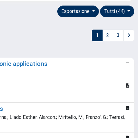
Esportazione
Tutti (44)
1
2
3
ronic applications
ns
a.; Llado Esther, Alarcon.; Miritello, M.; Franzo', G.; Terrasi,