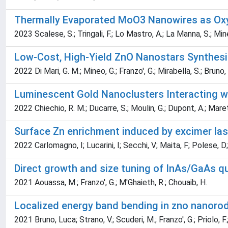
Thermally Evaporated MoO3 Nanowires as Oxyg
2023 Scalese, S.; Tringali, F.; Lo Mastro, A.; La Manna, S.; Mineo
Low-Cost, High-Yield ZnO Nanostars Synthesi
2022 Di Mari, G. M.; Mineo, G.; Franzo', G.; Mirabella, S.; Bruno,
Luminescent Gold Nanoclusters Interacting wi
2022 Chiechio, R. M.; Ducarre, S.; Moulin, G.; Dupont, A.; Mare
Surface Zn enrichment induced by excimer las
2022 Carlomagno, I; Lucarini, I; Secchi, V; Maita, F; Polese, D
Direct growth and size tuning of InAs/GaAs q
2021 Aouassa, M.; Franzo', G.; M'Ghaieth, R.; Chouaib, H.
Localized energy band bending in zno nanorod
2021 Bruno, Luca; Strano, V.; Scuderi, M.; Franzo', G.; Priolo, F.