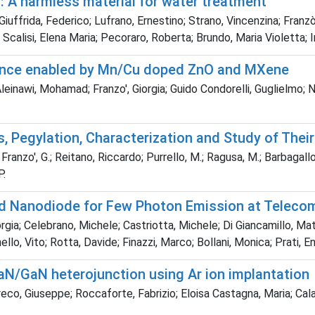
 harmless material for water treatment
ffrida, Federico; Lufrano, Ernestino; Strano, Vincenzina; Franzò, 
calisi, Elena Maria; Pecoraro, Roberta; Brundo, Maria Violetta; Im
rmance enabled by Mn/Cu doped ZnO and MXene
inawi, Mohamad; Franzo', Giorgia; Guido Condorelli, Guglielmo; N
, Pegylation, Characterization and Study of The
Franzo', G.; Reitano, Riccardo; Purrello, M.; Ragusa, M.; Barbagallo,
P.
ped Nanodiode for Few Photon Emission at Telec
iorgia; Celebrano, Michele; Castriotta, Michele; Di Giancamillo, Matt
ello, Vito; Rotta, Davide; Finazzi, Marco; Bollani, Monica; Prati, E
GaN/GaN heterojunction using Ar ion implantation
eco, Giuseppe; Roccaforte, Fabrizio; Eloisa Castagna, Maria; Cala