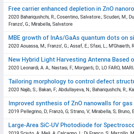
Free carrier enhanced depletion in ZnO nanor
2020 Bahariqushchi, R.; Cosentino, Salvatore.; Scuderi, M.; Dumo
Franzo', G.; Mirabella, Salvatore
MBE growth of InAs/GaAs quantum dots on sint
2020 Aouassa, M.; Franzo', G.; Assaf, E.; Sfaxi, L.; M'Ghaieth, R
New Hybrid Light Harvesting Antenna Based o
2020 Leonardi, A. A.; Nastasi, F.; Morganti, D.; LO FARO, MARIA J
Tailoring morphology to control defect struc
2020 Najib, S.; Bakan, F.; Abdullayeva, N.; Bahariqushchi, R.; Ka
Improved synthesis of ZnO nanowalls for gas 
2019 Pellegrino, D; Franzò, G; Strano, V; Mirabella, S; Bruno, 
Large-Area SiC-UV Photodiode for Spectrosc
2019 Sciuto, A; Meli, A; Calcagno, L; Di Franco, S; Mazzillo, M;