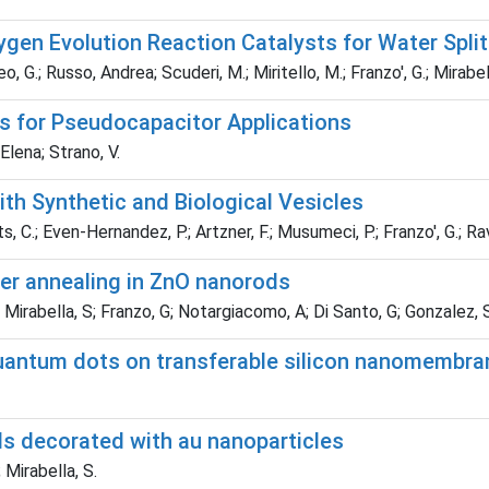
en Evolution Reaction Catalysts for Water Split
, G.; Russo, Andrea; Scuderi, M.; Miritello, M.; Franzo', G.; Mirabell
s for Pseudocapacitor Applications
 Elena; Strano, V.
th Synthetic and Biological Vesicles
ts, C.; Even-Hernandez, P.; Artzner, F.; Musumeci, P.; Franzo', G.;
er annealing in ZnO nanorods
; Mirabella, S; Franzo, G; Notargiacomo, A; Di Santo, G; Gonzalez, 
uantum dots on transferable silicon nanomembrane
s decorated with au nanoparticles
; Mirabella, S.