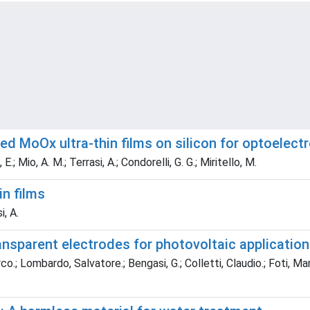
ed MoOx ultra-thin films on silicon for optoelect
E.; Mio, A. M.; Terrasi, A.; Condorelli, G. G.; Miritello, M.
in films
i, A.
ansparent electrodes for photovoltaic applicatio
co.; Lombardo, Salvatore.; Bengasi, G.; Colletti, Claudio.; Foti, Marin