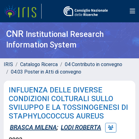
CNR
Institutional Research
Information System
IRIS
Catalogo Ricerca
04 Contributo in convegno
04.03 Poster in Atti di convegno
INFLUENZA DELLE DIVERSE
CONDIZIONI COLTURALI SULLO
SVILUPPO E LA TOSSINOGENESI DI
STAPHYLOCOCCUS AUREUS
BRASCA MILENA
;
LODI ROBERTA