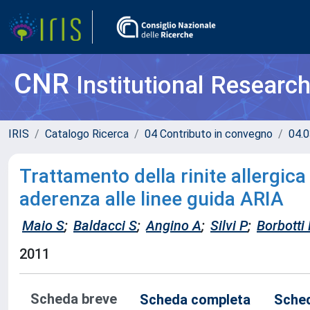
CNR
Institutional Researc
IRIS
Catalogo Ricerca
04 Contributo in convegno
04.0
Trattamento della rinite allergica 
aderenza alle linee guida ARIA
Maio S
;
Baldacci S
;
Angino A
;
Silvi P
;
Borbotti
2011
Scheda breve
Scheda completa
Sched