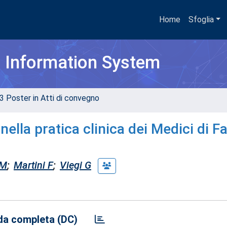
Home
Sfoglia
h Information System
3 Poster in Atti di convegno
nella pratica clinica dei Medici di F
 M
;
Martini F
;
Viegi G
a completa (DC)