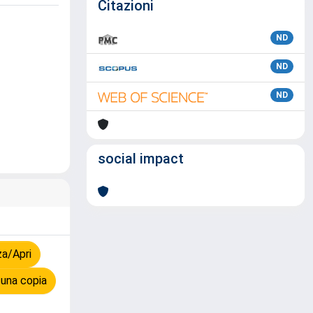
Citazioni
ND
ND
ND
social impact
za/Apri
 una copia