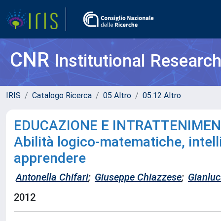
CNR
Institutional Researc
IRIS
Catalogo Ricerca
05 Altro
05.12 Altro
EDUCAZIONE E INTRATTENIMEN
Abilità logico-matematiche, intel
apprendere
Antonella Chifari
;
Giuseppe Chiazzese
;
Gianluc
2012