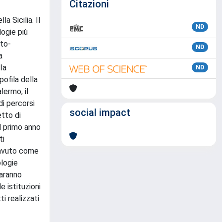
Citazioni
a Sicilia. Il
ND
logie più
nto-
ND
a
la
ND
pofila della
lermo, il
di percorsi
social impact
etto di
l primo anno
ti
o avuto come
ologie
saranno
 istituzioni
ti realizzati