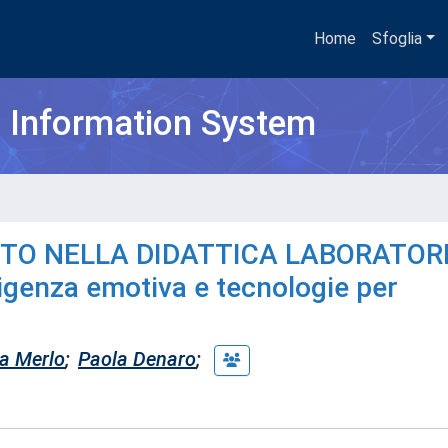
Home
Sfoglia
h Information System
TO NELLA DIDATTICA LABORATOR
ligenza emotiva e tecnologie per
a Merlo
;
Paola Denaro
;