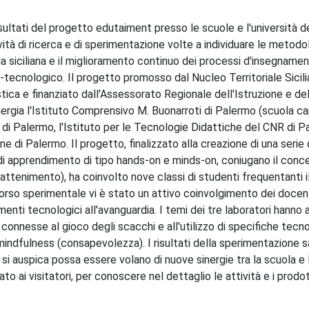
ultati del progetto edutaiment presso le scuole e l'università dell
vità di ricerca e di sperimentazione volte a individuare le metodo
la siciliana e il miglioramento continuo dei processi d'insegname
tecnologico. Il progetto promosso dal Nucleo Territoriale Sicili
ica e finanziato dall'Assessorato Regionale dell'Istruzione e del
nergia l'Istituto Comprensivo M. Buonarroti di Palermo (scuola ca
i di Palermo, l'Istituto per le Tecnologie Didattiche del CNR di Pa
i Palermo. Il progetto, finalizzato alla creazione di una serie 
 di apprendimento di tipo hands-on e minds-on, coniugano il conc
ttenimento), ha coinvolto nove classi di studenti frequentanti i
corso sperimentale vi è stato un attivo coinvolgimento dei docen
umenti tecnologici all'avanguardia. I temi dei tre laboratori hann
 connesse al gioco degli scacchi e all'utilizzo di specifiche tecn
 mindfulness (consapevolezza). I risultati della sperimentazione 
 auspica possa essere volano di nuove sinergie tra la scuola e le
to ai visitatori, per conoscere nel dettaglio le attività e i prodot