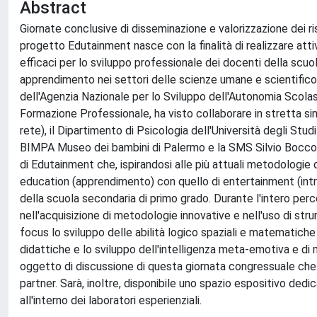
Abstract
Giornate conclusive di disseminazione e valorizzazione dei ris
progetto Edutainment nasce con la finalità di realizzare atti
efficaci per lo sviluppo professionale dei docenti della scuo
apprendimento nei settori delle scienze umane e scientifico-
dell'Agenzia Nazionale per lo Sviluppo dell'Autonomia Scolast
Formazione Professionale, ha visto collaborare in stretta si
rete), il Dipartimento di Psicologia dell'Università degli Stud
BIMPA Museo dei bambini di Palermo e la SMS Silvio Boccone d
di Edutainment che, ispirandosi alle più attuali metodologie
education (apprendimento) con quello di entertainment (intra
della scuola secondaria di primo grado. Durante l'intero per
nell'acquisizione di metodologie innovative e nell'uso di str
focus lo sviluppo delle abilità logico spaziali e matematiche
didattiche e lo sviluppo dell'intelligenza meta-emotiva e di
oggetto di discussione di questa giornata congressuale che si
partner. Sarà, inoltre, disponibile uno spazio espositivo dedica
all'interno dei laboratori esperienziali.