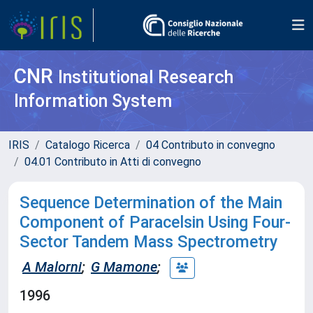
CNR
Institutional Research
Information System
IRIS
Catalogo Ricerca
04 Contributo in convegno
04.01 Contributo in Atti di convegno
Sequence Determination of the Main
Component of Paracelsin Using Four-
Sector Tandem Mass Spectrometry
A Malorni
;
G Mamone
;
1996