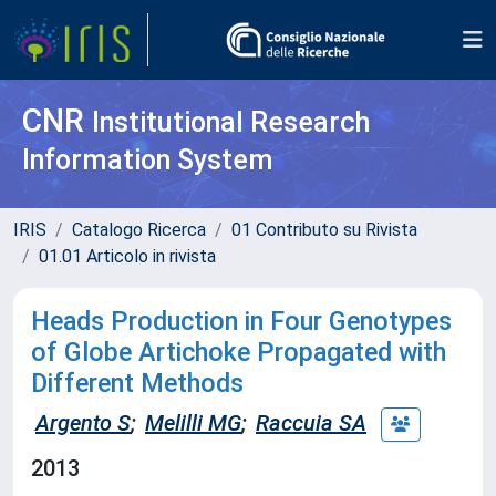
CNR
Institutional Research
Information System
IRIS
Catalogo Ricerca
01 Contributo su Rivista
01.01 Articolo in rivista
Heads Production in Four Genotypes
of Globe Artichoke Propagated with
Different Methods
Argento S
;
Melilli MG
;
Raccuia SA
2013