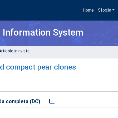
Home
Sfoglia
h Information System
rticolo in rivista
nd compact pear clones
a completa (DC)