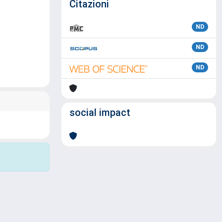
Citazioni
ND
ND
ND
social impact