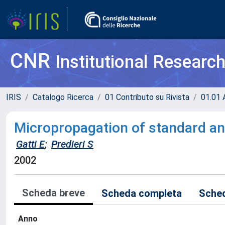
CNR
Institutional Researc
IRIS
Catalogo Ricerca
01 Contributo su Rivista
01.01 A
Micropropagation of standard a
Gatti E
;
Predieri S
2002
Scheda breve
Scheda completa
Sched
Anno