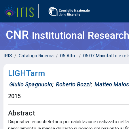
CNR
Institutional Researc
IRIS
Catalogo Ricerca
05 Altro
05.07 Manufatto e rela
LIGHTarm
Giulio Spagnuolo
;
Roberto Bozzi
;
Matteo Malos
2015
Abstract
Dispositivo esoscheletrico per riabilitazione realizzato
passivamente la massa dell'arto superiore del paziente al fin