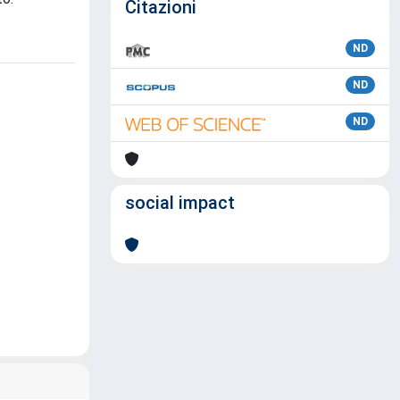
Citazioni
ND
ND
ND
social impact