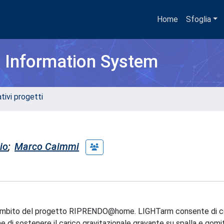
Home
Sfoglia
h Information System
tivi progetti
io
;
Marco Caimmi
 nell'ambito del progetto RIPRENDO@home. LIGHTarm consente di
e di sostenere il carico gravitazionale gravante su spalla e gomi