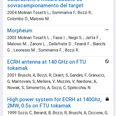
sovracampionamento del target
2004 Molinari Tosatti L.; Sommariva F.; Bozzi R.;
Colombo D.; Malosio M.
Morpheum
2003 Molinari Tosatti L. ; Fassi I. ; Negri S. ; Jatta F. ;
Malosio M. ; Zanoni L. ; Dallefrate D. ; Finardi F. ; Bianchi
G. ; Leonesio M. ; Sommariva F. ; Bozzi R.
ECRH antenna at 140 GHz on FTU
tokamak
2001 Bruschi, A; Bozzi, R; Cirant, S; Gandini, F; Granucci,
G; Mantovani, S; Mellera, V; Muzzini, V; Nardone, A;
Nowak, S; Simonetto, A; Sozzi, C; Spinicchia, N
High power system for ECRH at 140Ghz,
2MW, 0.5s on FTU tokamak
1999 Sozzi, C; Berardi, B; Bozzi, R; Bruschi, A; Ciccone, G;