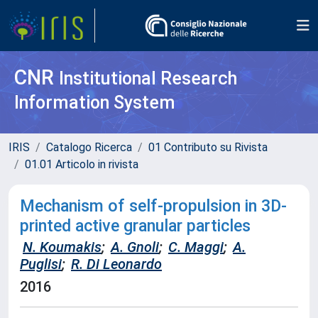
CNR
Institutional Research
Information System
IRIS
Catalogo Ricerca
01 Contributo su Rivista
01.01 Articolo in rivista
Mechanism of self-propulsion in 3D-
printed active granular particles
N. Koumakis
;
A. Gnoli
;
C. Maggi
;
A.
Puglisi
;
R. Di Leonardo
2016