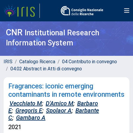
CNR
Institutional Research
Information System
IRIS
Catalogo Ricerca
04 Contributo in convegno
04.02 Abstract in Atti di convegno
Fragrances: iconic emerging
contaminants in remote environments
Vecchiato M
;
D'Amico M
;
Barbaro
E
;
Gregoris E
;
Spolaor A
;
Barbante
C
;
Gambaro A
2021