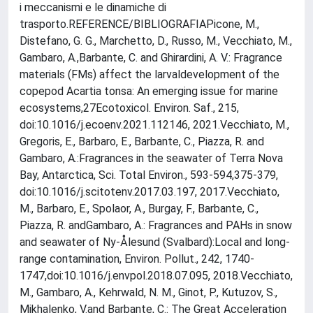
i meccanismi e le dinamiche di
trasporto.REFERENCE/BIBLIOGRAFIAPicone, M.,
Distefano, G. G., Marchetto, D., Russo, M., Vecchiato, M.,
Gambaro, A.,Barbante, C. and Ghirardini, A. V.: Fragrance
materials (FMs) affect the larvaldevelopment of the
copepod Acartia tonsa: An emerging issue for marine
ecosystems,27Ecotoxicol. Environ. Saf., 215,
doi:10.1016/j.ecoenv.2021.112146, 2021.Vecchiato, M.,
Gregoris, E., Barbaro, E., Barbante, C., Piazza, R. and
Gambaro, A.:Fragrances in the seawater of Terra Nova
Bay, Antarctica, Sci. Total Environ., 593-594,375-379,
doi:10.1016/j.scitotenv.2017.03.197, 2017.Vecchiato,
M., Barbaro, E., Spolaor, A., Burgay, F., Barbante, C.,
Piazza, R. andGambaro, A.: Fragrances and PAHs in snow
and seawater of Ny-Ålesund (Svalbard):Local and long-
range contamination, Environ. Pollut., 242, 1740-
1747,doi:10.1016/j.envpol.2018.07.095, 2018.Vecchiato,
M., Gambaro, A., Kehrwald, N. M., Ginot, P., Kutuzov, S.,
Mikhalenko, V.and Barbante, C.: The Great Acceleration