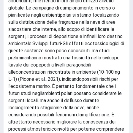
abbondanti, riflettendo il loro ampio utilizzo alivello
globale. Le campagne di campionamento in corso o
pianificate negli ambientipolari si stanno focalizzando
sulla distribuzione delle fragranze nella neve di aree
siacostiere che interne, allo scopo di identificare le
sorgenti, i processi di deposizione e infineil loro destino
ambientale.Sviluppi futuri-Gli effetti ecotossicologici di
queste sostanze sono poco conosciuti, ma studi
preliminarihanno mostrato una tossicità nello sviluppo
larvale dei copepodi a livelli paragonabili
alleconcentrazioni riscontrate in ambiente (10-100 ng
L-1) (Picone et al., 2021), indicandopossibili rischi per
l'ecosistema marino. È pertanto fondamentale che i
futuri studi negliambienti polari possano considerare le
sorgenti locali, ma anche il deflusso durante
loscioglimento stagionale della neve, anche
considerando possibili fenomeni diamplificazione. È
altrettanto necessario migliorare la conoscenza dei
processi atmosfericicoinvolti per poterne comprendere