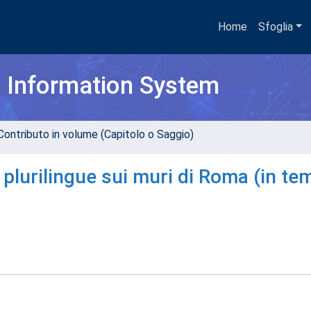
Home
Sfoglia
h Information System
Contributo in volume (Capitolo o Saggio)
plurilingue sui muri di Roma (in te