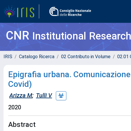
CNR
Institutional Researc
IRIS
Catalogo Ricerca
02 Contributo in Volume
02.01 
Epigrafia urbana. Comunicazione 
Covid)
Arizza M
;
Tulli V
2020
Abstract