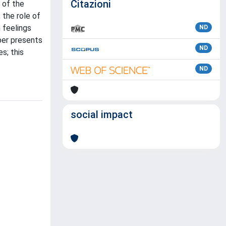
Citazioni
 of the
 the role of
 feelings
ND
aper presents
ND
s; this
ND
social impact