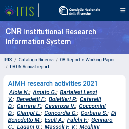
CNR
Institutional Research
Information System
IRIS
Catalogo Ricerca
08 Report e Working Paper
08.06 Annual report
AIMH research activities 2021
Aloia N.
;
Amato G.
;
Bartalesi Lenzi
V.
;
Benedetti F.
;
Bolettieri P.
;
Cafarelli
D.
;
Carrara F.
;
Casarosa V.
;
Coccomini
D.
;
Ciampi L.
;
Concordia C.
;
Corbara S.
;
Di
Benedetto M.
;
Esuli A.
;
Falchi F.
;
Gennaro
C.
;
Lagani G.
;
Massoli F. V.
;
Meghini