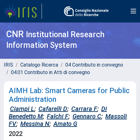
CNR
Institutional Research
Information System
IRIS
Catalogo Ricerca
04 Contributo in convegno
04.01 Contributo in Atti di convegno
AIMH Lab: Smart Cameras for Public
Administration
Ciampi L
;
Cafarelli D
;
Carrara F
;
Di
Benedetto M
;
Falchi F
;
Gennaro C
;
Massoli
FV
;
Messina N
;
Amato G
2022