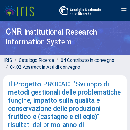
CNR
Institutional Research
Information System
IRIS
Catalogo Ricerca
04 Contributo in convegno
04.02 Abstract in Atti di convegno
Il Progetto PROCACI "Sviluppo di
metodi gestionali delle problematiche
fungine, impatto sulla qualità e
conservazione delle produzioni
frutticole (castagne e ciliegie)":
risultati del primo anno di