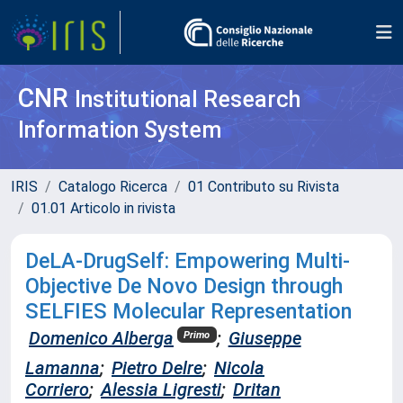
CNR
Institutional Research
Information System
IRIS
Catalogo Ricerca
01 Contributo su Rivista
01.01 Articolo in rivista
DeLA-DrugSelf: Empowering Multi-
Objective De Novo Design through
SELFIES Molecular Representation
Domenico Alberga
;
Giuseppe
Primo
Lamanna
;
Pietro Delre
;
Nicola
Corriero
;
Alessia Ligresti
;
Dritan