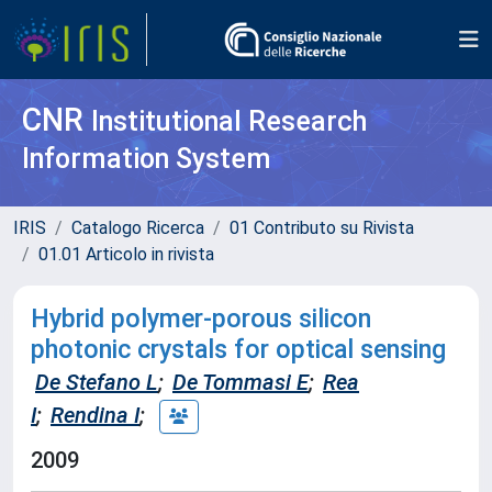
CNR
Institutional Research
Information System
IRIS
Catalogo Ricerca
01 Contributo su Rivista
01.01 Articolo in rivista
Hybrid polymer-porous silicon
photonic crystals for optical sensing
De Stefano L
;
De Tommasi E
;
Rea
I
;
Rendina I
;
2009