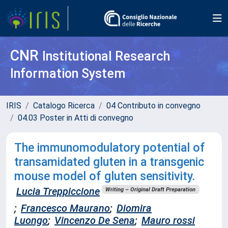
CNR
Institutional Research
Information System
IRIS
Catalogo Ricerca
04 Contributo in convegno
04.03 Poster in Atti di convegno
The immunomodulatory potential of
transamidated gluten in a transgenic
mouse model of gluten sensitivity.
Lucia Treppiccione
Writing – Original Draft Preparation
;
Francesco Maurano
;
Diomira
Luongo
;
Vincenzo De Sena
;
Mauro rossi