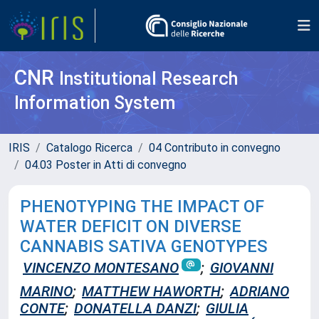
CNR
Institutional Research
Information System
IRIS
Catalogo Ricerca
04 Contributo in convegno
04.03 Poster in Atti di convegno
PHENOTYPING THE IMPACT OF
WATER DEFICIT ON DIVERSE
CANNABIS SATIVA GENOTYPES
VINCENZO MONTESANO
;
GIOVANNI
MARINO
;
MATTHEW HAWORTH
;
ADRIANO
CONTE
;
DONATELLA DANZI
;
GIULIA