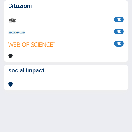
Citazioni
ND
ND
ND
social impact