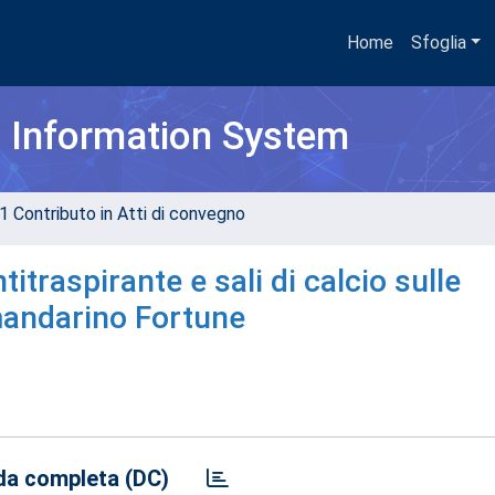
Home
Sfoglia
h Information System
1 Contributo in Atti di convegno
titraspirante e sali di calcio sulle
mandarino Fortune
a completa (DC)