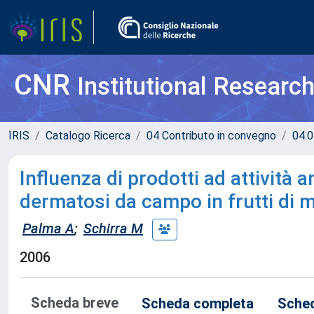
CNR
Institutional Researc
IRIS
Catalogo Ricerca
04 Contributo in convegno
04.0
Influenza di prodotti ad attività an
dermatosi da campo in frutti di 
Palma A
;
Schirra M
2006
Scheda breve
Scheda completa
Sched