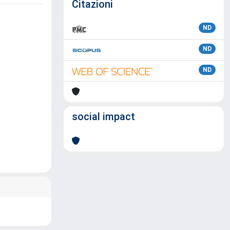
Citazioni
ND
ND
ND
social impact