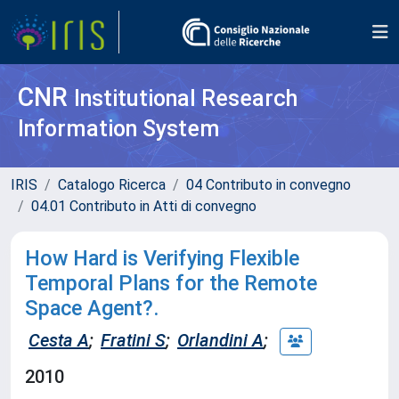
CNR
Institutional Research
Information System
IRIS
Catalogo Ricerca
04 Contributo in convegno
04.01 Contributo in Atti di convegno
How Hard is Verifying Flexible
Temporal Plans for the Remote
Space Agent?.
Cesta A
;
Fratini S
;
Orlandini A
;
2010