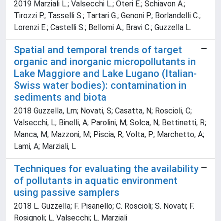
2019 Marziali L.; Valsecchi L.; Oteri E.; Schiavon A.;
Tirozzi P.; Tasselli S.; Tartari G.; Genoni P.; Borlandelli C.;
Lorenzi E.; Castelli S.; Bellomi A.; Bravi C.; Guzzella L.
Spatial and temporal trends of target
organic and inorganic micropollutants in
Lake Maggiore and Lake Lugano (Italian-
Swiss water bodies): contamination in
sediments and biota
2018 Guzzella, Lm; Novati, S; Casatta, N; Roscioli, C;
Valsecchi, L; Binelli, A; Parolini, M; Solca, N; Bettinetti, R;
Manca, M; Mazzoni, M; Piscia, R; Volta, P; Marchetto, A;
Lami, A; Marziali, L
Techniques for evaluating the availability
of pollutants in aquatic environment
using passive samplers
2018 L. Guzzella; F. Pisanello; C. Roscioli; S. Novati; F.
Rosignoli; L. Valsecchi; L. Marziali