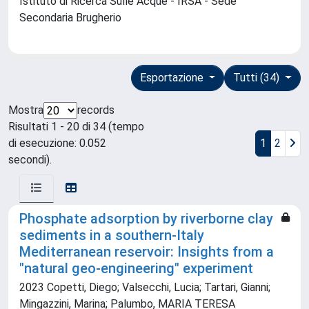
Istituto di Ricerca Sulle Acque - IRSA - Sede
Secondaria Brugherio
Esportazione
Tutti (34)
Mostra
records
Risultati 1 - 20 di 34 (tempo
di esecuzione: 0.052
1
2
secondi).
Phosphate adsorption by riverborne clay
sediments in a southern-Italy
Mediterranean reservoir: Insights from a
"natural geo-engineering" experiment
2023 Copetti, Diego; Valsecchi, Lucia; Tartari, Gianni;
Mingazzini, Marina; Palumbo, MARIA TERESA