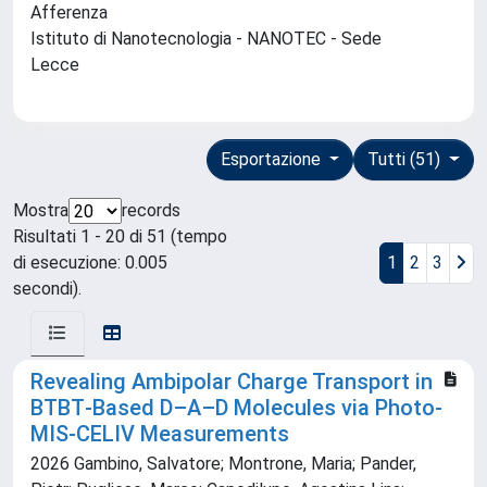
Afferenza
Istituto di Nanotecnologia - NANOTEC - Sede
Lecce
Esportazione
Tutti (51)
Mostra
records
Risultati 1 - 20 di 51 (tempo
di esecuzione: 0.005
1
2
3
secondi).
Revealing Ambipolar Charge Transport in
BTBT‐Based D–A–D Molecules via Photo‐
MIS‐CELIV Measurements
2026 Gambino, Salvatore; Montrone, Maria; Pander,