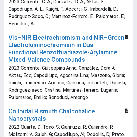
2023 Corrente, G. A.; Gonzalez, D. A.; Aktas, E.;
Capodilupo, A. L.; Ruighi, F.; Accorsi, G.; Imbardelli, D.;
Rodriguez-Seco, C.; Martinez-Ferrero, E.; Palomares, E.;
Beneduci, A.
Vis–NIR Electrochromism and NIR–Green
Electroluminochromism in Dual
Functional Benzothiadiazole‐Arylamine
Mixed‐Valence Compounds
2023 Corrente, Giuseppina Anna; González, Dora A.;
Aktas, Ece; Capodilupo, Agostina Lina; Mazzone, Gloria;
Ruighi, Francesco; Accorsi, Gianluca; Imbardelli, Daniela;
Rodriguez‐seco, Cristina; Martinez‐ferrero, Eugenia;
Palomares, Emilio; Beneduci, Amerigo
Colloidal Bismuth Chalcohalide
Nanocrystals
2022 Quarta, D; Toso, S; Giannuzzi, R; Caliandro, R;
Moliterni, A; Saleh, G; Capodilupo, Al; Debellis, D; Prato,