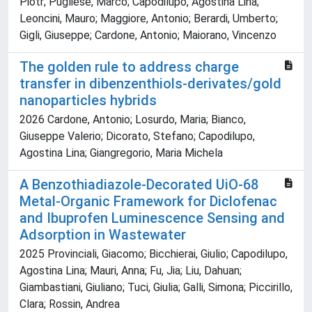
Piotr; Pugliese, Marco; Capodilupo, Agostina Lina;
Leoncini, Mauro; Maggiore, Antonio; Berardi, Umberto;
Gigli, Giuseppe; Cardone, Antonio; Maiorano, Vincenzo
The golden rule to address charge
transfer in dibenzenthiols-derivates/gold
nanoparticles hybrids
2026 Cardone, Antonio; Losurdo, Maria; Bianco,
Giuseppe Valerio; Dicorato, Stefano; Capodilupo,
Agostina Lina; Giangregorio, Maria Michela
A Benzothiadiazole-Decorated UiO-68
Metal-Organic Framework for Diclofenac
and Ibuprofen Luminescence Sensing and
Adsorption in Wastewater
2025 Provinciali, Giacomo; Bicchierai, Giulio; Capodilupo,
Agostina Lina; Mauri, Anna; Fu, Jia; Liu, Dahuan;
Giambastiani, Giuliano; Tuci, Giulia; Galli, Simona; Piccirillo,
Clara; Rossin, Andrea