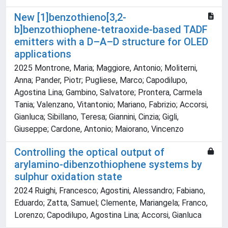
New [1]benzothieno[3,2-
b]benzothiophene-tetraoxide-based TADF
emitters with a D–A–D structure for OLED
applications
2025 Montrone, Maria; Maggiore, Antonio; Moliterni,
Anna; Pander, Piotr; Pugliese, Marco; Capodilupo,
Agostina Lina; Gambino, Salvatore; Prontera, Carmela
Tania; Valenzano, Vitantonio; Mariano, Fabrizio; Accorsi,
Gianluca; Sibillano, Teresa; Giannini, Cinzia; Gigli,
Giuseppe; Cardone, Antonio; Maiorano, Vincenzo
Controlling the optical output of
arylamino-dibenzothiophene systems by
sulphur oxidation state
2024 Ruighi, Francesco; Agostini, Alessandro; Fabiano,
Eduardo; Zatta, Samuel; Clemente, Mariangela; Franco,
Lorenzo; Capodilupo, Agostina Lina; Accorsi, Gianluca