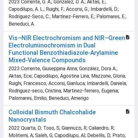
2023 Corrente, G. A.; Gonzalez, D. A.; Aktas, E.;
Capodilupo, A. L.; Ruighi, F.; Accorsi, G.; Imbardelli, D.;
Rodriguez-Seco, C.; Martinez-Ferrero, E.; Palomares, E.;
Beneduci, A.
Vis–NIR Electrochromism and NIR–Green
Electroluminochromism in Dual
Functional Benzothiadiazole‐Arylamine
Mixed‐Valence Compounds
2023 Corrente, Giuseppina Anna; González, Dora A.;
Aktas, Ece; Capodilupo, Agostina Lina; Mazzone, Gloria;
Ruighi, Francesco; Accorsi, Gianluca; Imbardelli, Daniela;
Rodriguez‐seco, Cristina; Martinez‐ferrero, Eugenia;
Palomares, Emilio; Beneduci, Amerigo
Colloidal Bismuth Chalcohalide
Nanocrystals
2022 Quarta, D; Toso, S; Giannuzzi, R; Caliandro, R;
Moliterni, A; Saleh, G; Capodilupo, Al; Debellis, D; Prato,