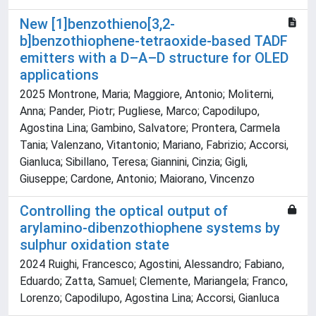
New [1]benzothieno[3,2-
b]benzothiophene-tetraoxide-based TADF
emitters with a D–A–D structure for OLED
applications
2025 Montrone, Maria; Maggiore, Antonio; Moliterni,
Anna; Pander, Piotr; Pugliese, Marco; Capodilupo,
Agostina Lina; Gambino, Salvatore; Prontera, Carmela
Tania; Valenzano, Vitantonio; Mariano, Fabrizio; Accorsi,
Gianluca; Sibillano, Teresa; Giannini, Cinzia; Gigli,
Giuseppe; Cardone, Antonio; Maiorano, Vincenzo
Controlling the optical output of
arylamino-dibenzothiophene systems by
sulphur oxidation state
2024 Ruighi, Francesco; Agostini, Alessandro; Fabiano,
Eduardo; Zatta, Samuel; Clemente, Mariangela; Franco,
Lorenzo; Capodilupo, Agostina Lina; Accorsi, Gianluca