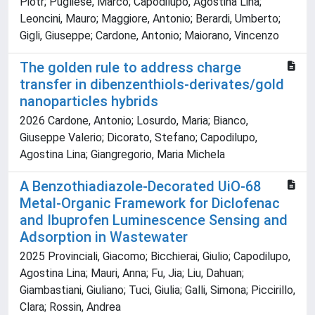
Piotr; Pugliese, Marco; Capodilupo, Agostina Lina;
Leoncini, Mauro; Maggiore, Antonio; Berardi, Umberto;
Gigli, Giuseppe; Cardone, Antonio; Maiorano, Vincenzo
The golden rule to address charge
transfer in dibenzenthiols-derivates/gold
nanoparticles hybrids
2026 Cardone, Antonio; Losurdo, Maria; Bianco,
Giuseppe Valerio; Dicorato, Stefano; Capodilupo,
Agostina Lina; Giangregorio, Maria Michela
A Benzothiadiazole-Decorated UiO-68
Metal-Organic Framework for Diclofenac
and Ibuprofen Luminescence Sensing and
Adsorption in Wastewater
2025 Provinciali, Giacomo; Bicchierai, Giulio; Capodilupo,
Agostina Lina; Mauri, Anna; Fu, Jia; Liu, Dahuan;
Giambastiani, Giuliano; Tuci, Giulia; Galli, Simona; Piccirillo,
Clara; Rossin, Andrea