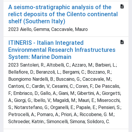
A seismo-stratigraphic analysis of the
relict deposits of the Cilento continental
shelf (Southern Italy)
2023 Aiello, Gemma; Caccavale, Mauro
ITINERIS - Italian Integrated
Environmental Research Infrastructures
System: Marine Domain
2023 Santoleri, R.; Altobelli, C.; Azzaro, M.; Barbieri, L.;
Bellafiore, D.; Beranzoli, L.; Bergami, C.; Bozzano, R.;
Buongiorno Nardelli, B.; Buscaino, G.; Caccavale, M.;
Cantoni, C.; Cardin, V.; Cesarini, C.; Coren, F.; De Pascalis,
F.; Embriaco, D.; Gallo, A.; Giani, M.; Gibertini, A.; Giorgetti,
A.; Giorgi, G.; Ibello, V.; Magaldi, M.; Mauri, E.; Miserocchi,
S.; Notarstefano, G.; Organelli, E.; Papale, E.; Pensieri, S.;
Petrocelli, A.; Pomaro, A.; Priori, A.; Riccobene, G. M.;
Schroeder, Katrin.; Simoncelli, Simona; Solidoro, C.