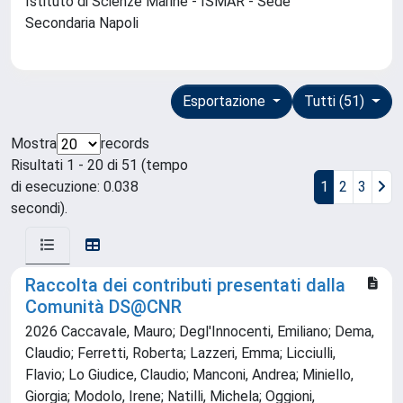
Istituto di Scienze Marine - ISMAR - Sede
Secondaria Napoli
Esportazione
Tutti (51)
Mostra
records
Risultati 1 - 20 di 51 (tempo
di esecuzione: 0.038
1
2
3
secondi).
Raccolta dei contributi presentati dalla
Comunità DS@CNR
2026 Caccavale, Mauro; Degl'Innocenti, Emiliano; Dema,
Claudio; Ferretti, Roberta; Lazzeri, Emma; Licciulli,
Flavio; Lo Giudice, Claudio; Manconi, Andrea; Miniello,
Giorgia; Modolo, Irene; Natilli, Michela; Oggioni,