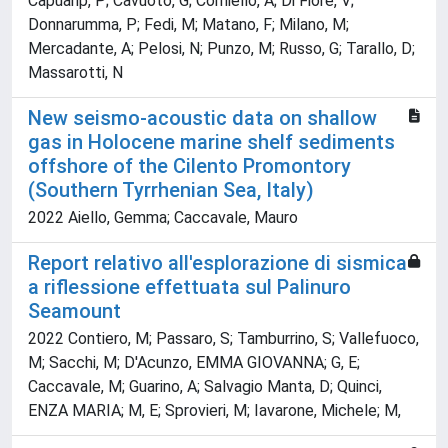
Capuanp, P; Cavuoto, G; Corniello, A; Di Fiore, V;
Donnarumma, P; Fedi, M; Matano, F; Milano, M;
Mercadante, A; Pelosi, N; Punzo, M; Russo, G; Tarallo, D;
Massarotti, N
New seismo-acoustic data on shallow
gas in Holocene marine shelf sediments
offshore of the Cilento Promontory
(Southern Tyrrhenian Sea, Italy)
2022 Aiello, Gemma; Caccavale, Mauro
Report relativo all'esplorazione di sismica
a riflessione effettuata sul Palinuro
Seamount
2022 Contiero, M; Passaro, S; Tamburrino, S; Vallefuoco,
M; Sacchi, M; D'Acunzo, EMMA GIOVANNA; G, E;
Caccavale, M; Guarino, A; Salvagio Manta, D; Quinci,
ENZA MARIA; M, E; Sprovieri, M; Iavarone, Michele; M,