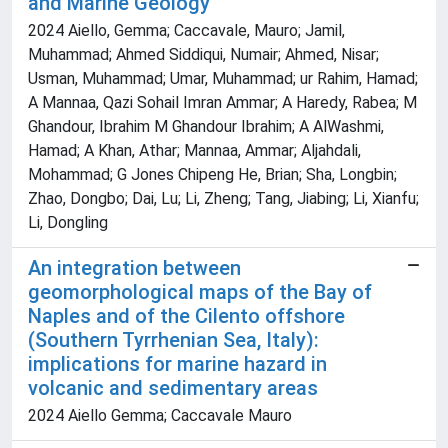
and Marine Geology
2024 Aiello, Gemma; Caccavale, Mauro; Jamil,
Muhammad; Ahmed Siddiqui, Numair; Ahmed, Nisar;
Usman, Muhammad; Umar, Muhammad; ur Rahim, Hamad;
A Mannaa, Qazi Sohail Imran Ammar; A Haredy, Rabea; M
Ghandour, Ibrahim M Ghandour Ibrahim; A AlWashmi,
Hamad; A Khan, Athar; Mannaa, Ammar; Aljahdali,
Mohammad; G Jones Chipeng He, Brian; Sha, Longbin;
Zhao, Dongbo; Dai, Lu; Li, Zheng; Tang, Jiabing; Li, Xianfu;
Li, Dongling
An integration between
geomorphological maps of the Bay of
Naples and of the Cilento offshore
(Southern Tyrrhenian Sea, Italy):
implications for marine hazard in
volcanic and sedimentary areas
2024 Aiello Gemma; Caccavale Mauro