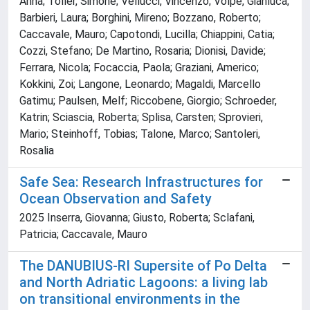
Anna; Toller, Simone; Vellucci, Vincenzo; Volpe, Gianluca;
Barbieri, Laura; Borghini, Mireno; Bozzano, Roberto;
Caccavale, Mauro; Capotondi, Lucilla; Chiappini, Catia;
Cozzi, Stefano; De Martino, Rosaria; Dionisi, Davide;
Ferrara, Nicola; Focaccia, Paola; Graziani, Americo;
Kokkini, Zoi; Langone, Leonardo; Magaldi, Marcello
Gatimu; Paulsen, Melf; Riccobene, Giorgio; Schroeder,
Katrin; Sciascia, Roberta; Splisa, Carsten; Sprovieri,
Mario; Steinhoff, Tobias; Talone, Marco; Santoleri,
Rosalia
Safe Sea: Research Infrastructures for
Ocean Observation and Safety
2025 Inserra, Giovanna; Giusto, Roberta; Sclafani,
Patricia; Caccavale, Mauro
The DANUBIUS-RI Supersite of Po Delta
and North Adriatic Lagoons: a living lab
on transitional environments in the