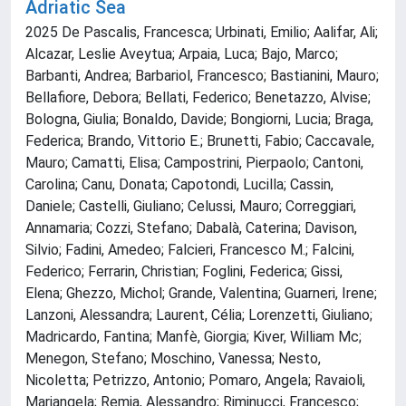
Adriatic Sea
2025 De Pascalis, Francesca; Urbinati, Emilio; Aalifar, Ali;
Alcazar, Leslie Aveytua; Arpaia, Luca; Bajo, Marco;
Barbanti, Andrea; Barbariol, Francesco; Bastianini, Mauro;
Bellafiore, Debora; Bellati, Federico; Benetazzo, Alvise;
Bologna, Giulia; Bonaldo, Davide; Bongiorni, Lucia; Braga,
Federica; Brando, Vittorio E.; Brunetti, Fabio; Caccavale,
Mauro; Camatti, Elisa; Campostrini, Pierpaolo; Cantoni,
Carolina; Canu, Donata; Capotondi, Lucilla; Cassin,
Daniele; Castelli, Giuliano; Celussi, Mauro; Correggiari,
Annamaria; Cozzi, Stefano; Dabalà, Caterina; Davison,
Silvio; Fadini, Amedeo; Falcieri, Francesco M.; Falcini,
Federico; Ferrarin, Christian; Foglini, Federica; Gissi,
Elena; Ghezzo, Michol; Grande, Valentina; Guarneri, Irene;
Lanzoni, Alessandra; Laurent, Célia; Lorenzetti, Giuliano;
Madricardo, Fantina; Manfè, Giorgia; Kiver, William Mc;
Menegon, Stefano; Moschino, Vanessa; Nesto,
Nicoletta; Petrizzo, Antonio; Pomaro, Angela; Ravaioli,
Mariangela; Remia, Alessandro; Riminucci, Francesco;