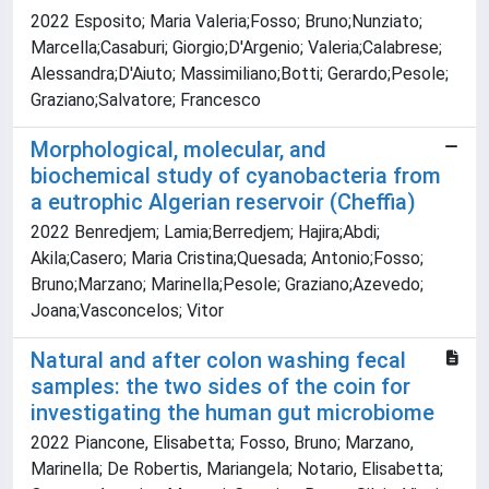
2022 Esposito; Maria Valeria;Fosso; Bruno;Nunziato;
Marcella;Casaburi; Giorgio;D'Argenio; Valeria;Calabrese;
Alessandra;D'Aiuto; Massimiliano;Botti; Gerardo;Pesole;
Graziano;Salvatore; Francesco
Morphological, molecular, and
biochemical study of cyanobacteria from
a eutrophic Algerian reservoir (Cheffia)
2022 Benredjem; Lamia;Berredjem; Hajira;Abdi;
Akila;Casero; Maria Cristina;Quesada; Antonio;Fosso;
Bruno;Marzano; Marinella;Pesole; Graziano;Azevedo;
Joana;Vasconcelos; Vitor
Natural and after colon washing fecal
samples: the two sides of the coin for
investigating the human gut microbiome
2022 Piancone, Elisabetta; Fosso, Bruno; Marzano,
Marinella; De Robertis, Mariangela; Notario, Elisabetta;