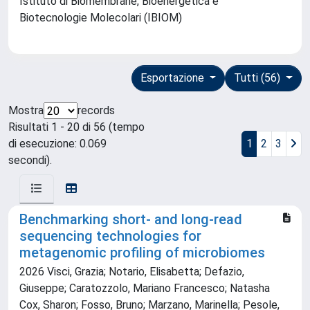
Istituto di Biomembrane, Bioenergetica e
Biotecnologie Molecolari (IBIOM)
Esportazione
Tutti (56)
Mostra
records
Risultati 1 - 20 di 56 (tempo
di esecuzione: 0.069
1
2
3
secondi).
Benchmarking short- and long-read
sequencing technologies for
metagenomic profiling of microbiomes
2026 Visci, Grazia; Notario, Elisabetta; Defazio,
Giuseppe; Caratozzolo, Mariano Francesco; Natasha
Cox, Sharon; Fosso, Bruno; Marzano, Marinella; Pesole,