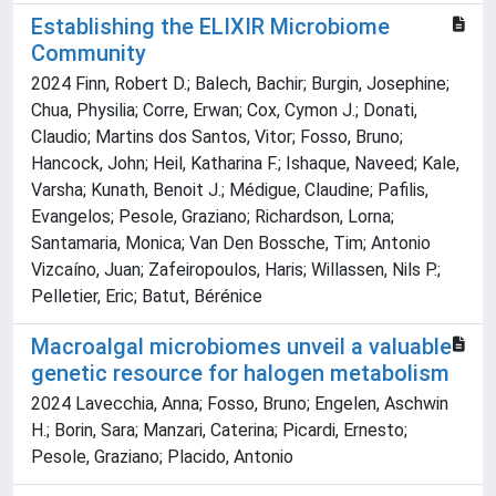
Establishing the ELIXIR Microbiome
Community
2024 Finn, Robert D.; Balech, Bachir; Burgin, Josephine;
Chua, Physilia; Corre, Erwan; Cox, Cymon J.; Donati,
Claudio; Martins dos Santos, Vitor; Fosso, Bruno;
Hancock, John; Heil, Katharina F.; Ishaque, Naveed; Kale,
Varsha; Kunath, Benoit J.; Médigue, Claudine; Pafilis,
Evangelos; Pesole, Graziano; Richardson, Lorna;
Santamaria, Monica; Van Den Bossche, Tim; Antonio
Vizcaíno, Juan; Zafeiropoulos, Haris; Willassen, Nils P.;
Pelletier, Eric; Batut, Bérénice
Macroalgal microbiomes unveil a valuable
genetic resource for halogen metabolism
2024 Lavecchia, Anna; Fosso, Bruno; Engelen, Aschwin
H.; Borin, Sara; Manzari, Caterina; Picardi, Ernesto;
Pesole, Graziano; Placido, Antonio