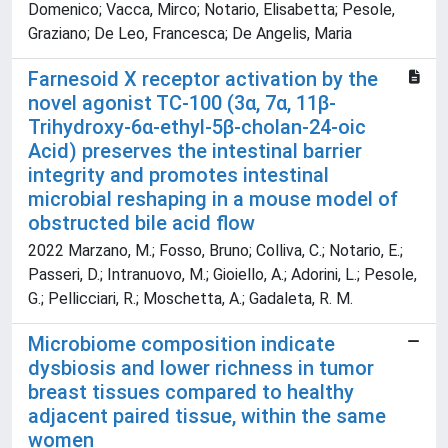
Domenico; Vacca, Mirco; Notario, Elisabetta; Pesole,
Graziano; De Leo, Francesca; De Angelis, Maria
Farnesoid X receptor activation by the
novel agonist TC-100 (3α, 7α, 11β-
Trihydroxy-6α-ethyl-5β-cholan-24-oic
Acid) preserves the intestinal barrier
integrity and promotes intestinal
microbial reshaping in a mouse model of
obstructed bile acid flow
2022 Marzano, M.; Fosso, Bruno; Colliva, C.; Notario, E.;
Passeri, D.; Intranuovo, M.; Gioiello, A.; Adorini, L.; Pesole,
G.; Pellicciari, R.; Moschetta, A.; Gadaleta, R. M.
Microbiome composition indicate
dysbiosis and lower richness in tumor
breast tissues compared to healthy
adjacent paired tissue, within the same
women