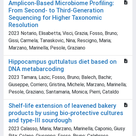
Amplicon-Based Microbiome Profiling:
From Second- to Third-Generation
Sequencing for Higher Taxonomic
Resolution
2023 Notario, Elisabetta; Visci, Grazia; Fosso, Bruno;
Gissi, Carmela; Tanaskovic, Nina; Rescigno, Maria;
Marzano, Marinella; Pesole, Graziano
Hippocampus guttulatus diet based on
DNA metabarcoding
2023 Tamara, Lazic; Fosso, Bruno; Balech, Bachir;
Giuseppe, Corriero; Gristina, Michele; Marzano, Marinella;
Pesole, Graziano; Santamaria, Monica; Pierri, Cataldo
Shelf-life extension of leavened bakery
products by using bio-protective cultures
and type-III sourdough
2023 Calasso, Maria; Marzano, Marinella; Caponio, Giusy
Rita; Celano, Giuseppe; Fosso, Bruno; Calabrese,