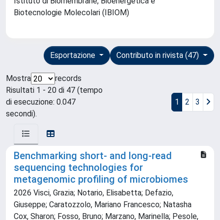
Istituto di Biomembrane, Bioenergetica e
Biotecnologie Molecolari (IBIOM)
Esportazione
Contributo in rivista (47)
Mostra
records
Risultati 1 - 20 di 47 (tempo
di esecuzione: 0.047
1
2
3
secondi).
Benchmarking short- and long-read
sequencing technologies for
metagenomic profiling of microbiomes
2026 Visci, Grazia; Notario, Elisabetta; Defazio,
Giuseppe; Caratozzolo, Mariano Francesco; Natasha
Cox, Sharon; Fosso, Bruno; Marzano, Marinella; Pesole,