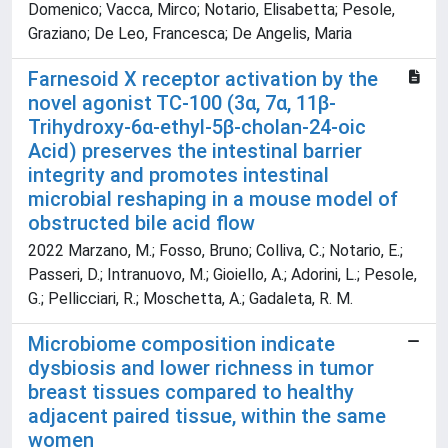
Domenico; Vacca, Mirco; Notario, Elisabetta; Pesole,
Graziano; De Leo, Francesca; De Angelis, Maria
Farnesoid X receptor activation by the
novel agonist TC-100 (3α, 7α, 11β-
Trihydroxy-6α-ethyl-5β-cholan-24-oic
Acid) preserves the intestinal barrier
integrity and promotes intestinal
microbial reshaping in a mouse model of
obstructed bile acid flow
2022 Marzano, M.; Fosso, Bruno; Colliva, C.; Notario, E.;
Passeri, D.; Intranuovo, M.; Gioiello, A.; Adorini, L.; Pesole,
G.; Pellicciari, R.; Moschetta, A.; Gadaleta, R. M.
Microbiome composition indicate
dysbiosis and lower richness in tumor
breast tissues compared to healthy
adjacent paired tissue, within the same
women