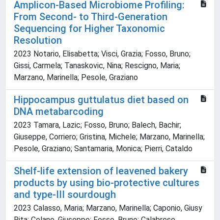
Amplicon-Based Microbiome Profiling:
From Second- to Third-Generation
Sequencing for Higher Taxonomic
Resolution
2023 Notario, Elisabetta; Visci, Grazia; Fosso, Bruno;
Gissi, Carmela; Tanaskovic, Nina; Rescigno, Maria;
Marzano, Marinella; Pesole, Graziano
Hippocampus guttulatus diet based on
DNA metabarcoding
2023 Tamara, Lazic; Fosso, Bruno; Balech, Bachir;
Giuseppe, Corriero; Gristina, Michele; Marzano, Marinella;
Pesole, Graziano; Santamaria, Monica; Pierri, Cataldo
Shelf-life extension of leavened bakery
products by using bio-protective cultures
and type-III sourdough
2023 Calasso, Maria; Marzano, Marinella; Caponio, Giusy
Rita; Celano, Giuseppe; Fosso, Bruno; Calabrese,