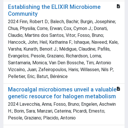
Establishing the ELIXIR Microbiome
Community
2024 Finn, Robert D.; Balech, Bachir; Burgin, Josephine;
Chua, Physilia; Corre, Erwan; Cox, Cymon J.; Donati,
Claudio; Martins dos Santos, Vitor; Fosso, Bruno;
Hancock, John; Heil, Katharina F.; Ishaque, Naveed; Kale,
Varsha; Kunath, Benoit J.; Médigue, Claudine; Pafilis,
Evangelos; Pesole, Graziano; Richardson, Lorna;
Santamaria, Monica; Van Den Bossche, Tim; Antonio
Vizcaíno, Juan; Zafeiropoulos, Haris; Willassen, Nils P.;
Pelletier, Eric; Batut, Bérénice
Macroalgal microbiomes unveil a valuable
genetic resource for halogen metabolism
2024 Lavecchia, Anna; Fosso, Bruno; Engelen, Aschwin
H.; Borin, Sara; Manzari, Caterina; Picardi, Ernesto;
Pesole, Graziano; Placido, Antonio