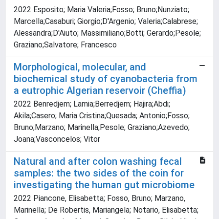
2022 Esposito; Maria Valeria;Fosso; Bruno;Nunziato;
Marcella;Casaburi; Giorgio;D'Argenio; Valeria;Calabrese;
Alessandra;D'Aiuto; Massimiliano;Botti; Gerardo;Pesole;
Graziano;Salvatore; Francesco
Morphological, molecular, and
biochemical study of cyanobacteria from
a eutrophic Algerian reservoir (Cheffia)
2022 Benredjem; Lamia;Berredjem; Hajira;Abdi;
Akila;Casero; Maria Cristina;Quesada; Antonio;Fosso;
Bruno;Marzano; Marinella;Pesole; Graziano;Azevedo;
Joana;Vasconcelos; Vitor
Natural and after colon washing fecal
samples: the two sides of the coin for
investigating the human gut microbiome
2022 Piancone, Elisabetta; Fosso, Bruno; Marzano,
Marinella; De Robertis, Mariangela; Notario, Elisabetta;