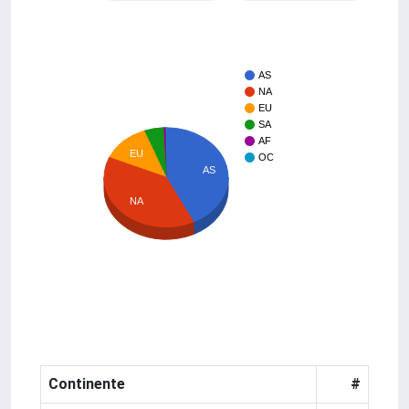
AS
NA
EU
SA
AF
EU
OC
AS
NA
Continente
#