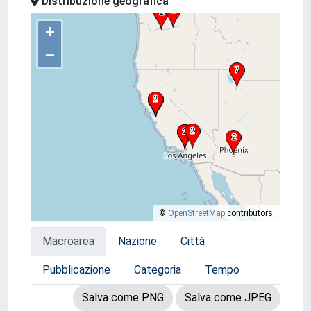
Distribuzione geografica
+
–
©
OpenStreetMap
contributors.
Macroarea
Nazione
Città
Pubblicazione
Categoria
Tempo
Salva come PNG
Salva come JPEG