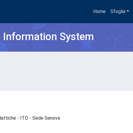
Home
Sfoglia
h Information System
idattiche - ITD - Sede Genova