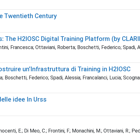
he Twentieth Century
ls: The H2IOSC Digital Training Platform (by CLA
tini, Francesca; Ottaviani, Roberta; Boschetti, Federico; Spadi, A
ostruire un’Infrastruttura di Training in H2IOSC
a; Boschetti, Federico; Spadi, Alessia; Francalanci, Lucia; Scogna
delle idee In Urss
ocenti, E.; Di Meo, C.; Frontini, F.; Monachini, M.; Ottaviani, R.; Pe