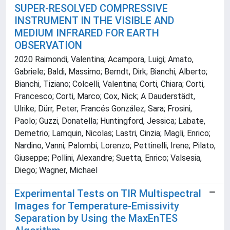
SUPER-RESOLVED COMPRESSIVE
INSTRUMENT IN THE VISIBLE AND
MEDIUM INFRARED FOR EARTH
OBSERVATION
2020 Raimondi, Valentina; Acampora, Luigi; Amato,
Gabriele; Baldi, Massimo; Berndt, Dirk; Bianchi, Alberto;
Bianchi, Tiziano; Colcelli, Valentina; Corti, Chiara; Corti,
Francesco; Corti, Marco; Cox, Nick; A Dauderstädt,
Ulrike; Dürr, Peter; Francés González, Sara; Frosini,
Paolo; Guzzi, Donatella; Huntingford, Jessica; Labate,
Demetrio; Lamquin, Nicolas; Lastri, Cinzia; Magli, Enrico;
Nardino, Vanni; Palombi, Lorenzo; Pettinelli, Irene; Pilato,
Giuseppe; Pollini, Alexandre; Suetta, Enrico; Valsesia,
Diego; Wagner, Michael
Experimental Tests on TIR Multispectral
Images for Temperature-Emissivity
Separation by Using the MaxEnTES