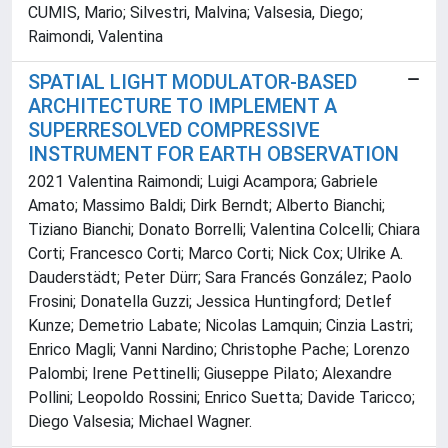
CUMIS, Mario; Silvestri, Malvina; Valsesia, Diego;
Raimondi, Valentina
SPATIAL LIGHT MODULATOR-BASED
ARCHITECTURE TO IMPLEMENT A
SUPERRESOLVED COMPRESSIVE
INSTRUMENT FOR EARTH OBSERVATION
2021 Valentina Raimondi; Luigi Acampora; Gabriele
Amato; Massimo Baldi; Dirk Berndt; Alberto Bianchi;
Tiziano Bianchi; Donato Borrelli; Valentina Colcelli; Chiara
Corti; Francesco Corti; Marco Corti; Nick Cox; Ulrike A.
Dauderstädt; Peter Dürr; Sara Francés González; Paolo
Frosini; Donatella Guzzi; Jessica Huntingford; Detlef
Kunze; Demetrio Labate; Nicolas Lamquin; Cinzia Lastri;
Enrico Magli; Vanni Nardino; Christophe Pache; Lorenzo
Palombi; Irene Pettinelli; Giuseppe Pilato; Alexandre
Pollini; Leopoldo Rossini; Enrico Suetta; Davide Taricco;
Diego Valsesia; Michael Wagner.