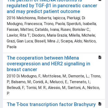
regulated by TGF-β1 in pancreatic cancer
and may predict patient outcome
2016 Melchionna, Roberta; Iapicca, Pierluigi; Di
Modugno, Francesca; Trono, Paola; Sperduti, Isabella;
Fassan, Matteo; Cataldo, Ivana; Rusev, Borislav C.;
Lawlor, Rita T.; Diodoro, Maria Grazia; Milella, Michele;
Grazi, Gian Luca; Bissell, Mina J.; Scarpa, Aldo; Nistico,
Paola
The cooperation between hMena
overexpression and HER2 signalling in
breast cancer
2010 Di Modugno, F.; Mottolese, M.; Demonte, L.; Trono,
P.; Balsamo, M.; Conidi, A.; Melucci, E.; Terrenato, I.;
Belleudi, F.; Torrisi, M. R.; Alessio, M.; Santoni, A.; Nistico,
P.
The T-box transcription factor Brachyury