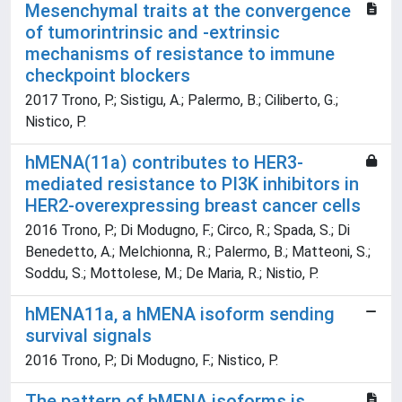
Mesenchymal traits at the convergence
of tumorintrinsic and -extrinsic
mechanisms of resistance to immune
checkpoint blockers
2017 Trono, P.; Sistigu, A.; Palermo, B.; Ciliberto, G.;
Nistico, P.
hMENA(11a) contributes to HER3-
mediated resistance to PI3K inhibitors in
HER2-overexpressing breast cancer cells
2016 Trono, P.; Di Modugno, F.; Circo, R.; Spada, S.; Di
Benedetto, A.; Melchionna, R.; Palermo, B.; Matteoni, S.;
Soddu, S.; Mottolese, M.; De Maria, R.; Nistio, P.
hMENA11a, a hMENA isoform sending
survival signals
2016 Trono, P.; Di Modugno, F.; Nistico, P.
The pattern of hMENA isoforms is