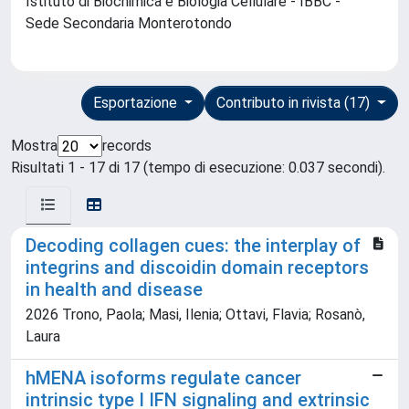
Istituto di Biochimica e Biologia Cellulare - IBBC -
Sede Secondaria Monterotondo
Esportazione
Contributo in rivista (17)
Mostra
records
Risultati 1 - 17 di 17 (tempo di esecuzione: 0.037 secondi).
Decoding collagen cues: the interplay of
integrins and discoidin domain receptors
in health and disease
2026 Trono, Paola; Masi, Ilenia; Ottavi, Flavia; Rosanò,
Laura
hMENA isoforms regulate cancer
intrinsic type I IFN signaling and extrinsic