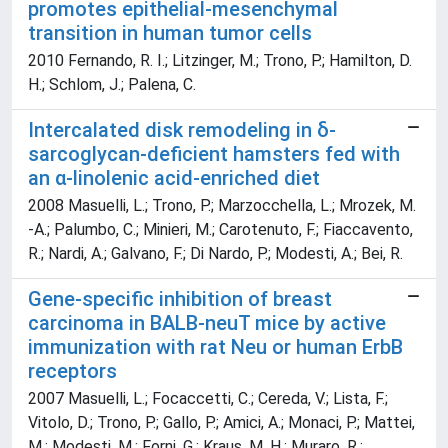
promotes epithelial-mesenchymal
transition in human tumor cells
2010 Fernando, R. I.; Litzinger, M.; Trono, P.; Hamilton, D.
H.; Schlom, J.; Palena, C.
Intercalated disk remodeling in δ-
sarcoglycan-deficient hamsters fed with
an α-linolenic acid-enriched diet
2008 Masuelli, L.; Trono, P.; Marzocchella, L.; Mrozek, M.
-A.; Palumbo, C.; Minieri, M.; Carotenuto, F.; Fiaccavento,
R.; Nardi, A.; Galvano, F.; Di Nardo, P.; Modesti, A.; Bei, R.
Gene-specific inhibition of breast
carcinoma in BALB-neuT mice by active
immunization with rat Neu or human ErbB
receptors
2007 Masuelli, L.; Focaccetti, C.; Cereda, V.; Lista, F.;
Vitolo, D.; Trono, P.; Gallo, P.; Amici, A.; Monaci, P.; Mattei,
M.; Modesti, M.; Forni, G.; Kraus, M. H.; Muraro, R.;