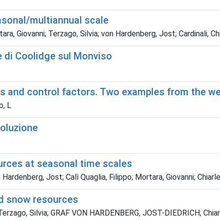
easonal/multiannual scale
ara, Giovanni; Terzago, Silvia; von Hardenberg, Jost; Cardinali, Ch
re di Coolidge sul Monviso
ers and control factors. Two examples from the we
o, L
voluzione
urces at seasonal time scales
 Hardenberg, Jost; Calì Quaglia, Filippo; Mortara, Giovanni; Chiarl
and snow resources
ni; Terzago, Silvia; GRAF VON HARDENBERG, JOST-DIEDRICH; Chiar