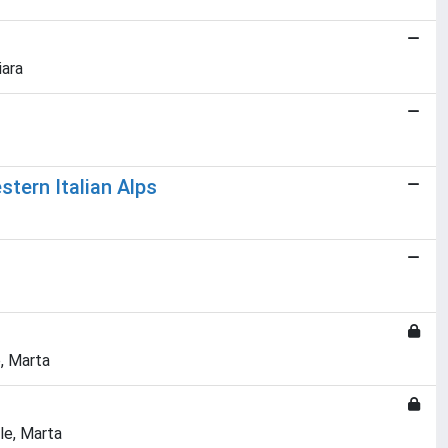
iara
stern Italian Alps
e, Marta
le, Marta