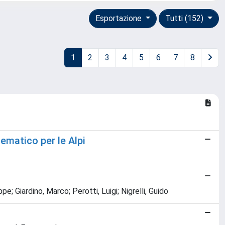
Esportazione
Tutti (152)
1
2
3
4
5
6
7
8
ematico per le Alpi
e; Giardino, Marco; Perotti, Luigi; Nigrelli, Guido