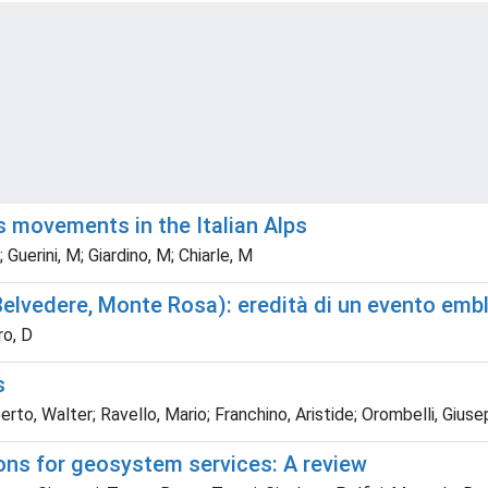
s movements in the Italian Alps
; Guerini, M; Giardino, M; Chiarle, M
Belvedere, Monte Rosa): eredità di un evento embl
ro, D
s
to, Walter; Ravello, Mario; Franchino, Aristide; Orombelli, Giusepp
ions for geosystem services: A review