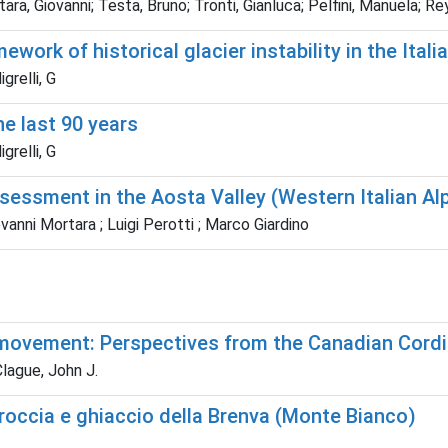
ortara, Giovanni; Testa, Bruno; Tronti, Gianluca; Pelfini, Manuela; 
work of historical glacier instability in the Itali
grelli, G
the last 90 years
grelli, G
ssessment in the Aosta Valley (Western Italian Al
ovanni Mortara ; Luigi Perotti ; Marco Giardino
ovement: Perspectives from the Canadian Cordil
lague, John J.
roccia e ghiaccio della Brenva (Monte Bianco)