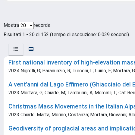
Mostra
records
Risultati 1 - 20 di 152 (tempo di esecuzione: 0.039 secondi).
First national inventory of high-elevation mas
2024 Nigrelli, G; Paranunzio, R; Turconi, L; Luino, F; Mortara, G
A vent'anni dal Lago Effimero (Ghiacciaio del 
2023 Mortara, G; Chiarle, M; Tamburini, A; Mercalli, L; Cat Ber
Christmas Mass Movements in the Italian Alp
2023 Chiarle, Marta; Morino, Costanza; Mortara, Giovanni; Alber
Geodiversity of proglacial areas and implicat