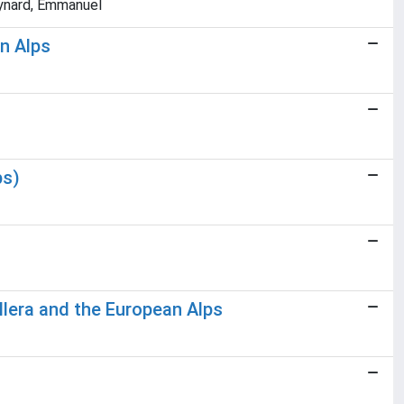
Reynard, Emmanuel
an Alps
ps)
lera and the European Alps