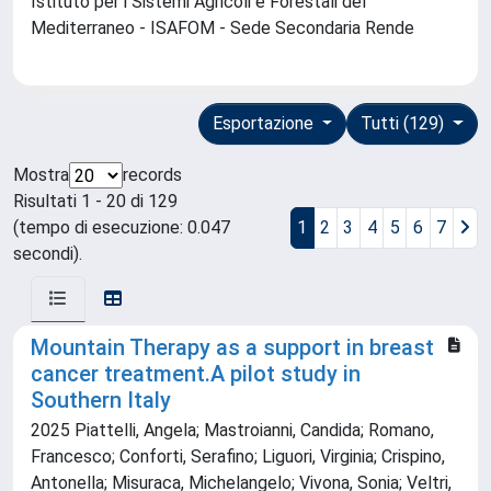
Istituto per i Sistemi Agricoli e Forestali del
Mediterraneo - ISAFOM - Sede Secondaria Rende
Esportazione
Tutti (129)
Mostra
records
Risultati 1 - 20 di 129
(tempo di esecuzione: 0.047
1
2
3
4
5
6
7
secondi).
Mountain Therapy as a support in breast
cancer treatment.A pilot study in
Southern Italy
2025 Piattelli, Angela; Mastroianni, Candida; Romano,
Francesco; Conforti, Serafino; Liguori, Virginia; Crispino,
Antonella; Misuraca, Michelangelo; Vivona, Sonia; Veltri,