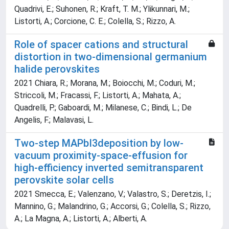
Quadrivi, E.; Suhonen, R.; Kraft, T. M.; Ylikunnari, M.;
Listorti, A.; Corcione, C. E.; Colella, S.; Rizzo, A.
Role of spacer cations and structural
distortion in two-dimensional germanium
halide perovskites
2021 Chiara, R.; Morana, M.; Boiocchi, M.; Coduri, M.;
Striccoli, M.; Fracassi, F.; Listorti, A.; Mahata, A.;
Quadrelli, P.; Gaboardi, M.; Milanese, C.; Bindi, L.; De
Angelis, F.; Malavasi, L.
Two-step MAPbI3deposition by low-
vacuum proximity-space-effusion for
high-efficiency inverted semitransparent
perovskite solar cells
2021 Smecca, E.; Valenzano, V.; Valastro, S.; Deretzis, I.;
Mannino, G.; Malandrino, G.; Accorsi, G.; Colella, S.; Rizzo,
A.; La Magna, A.; Listorti, A.; Alberti, A.