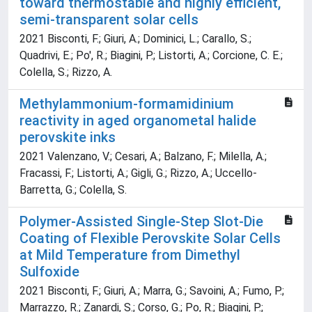
toward thermostable and highly efficient,
semi-transparent solar cells
2021 Bisconti, F.; Giuri, A.; Dominici, L.; Carallo, S.;
Quadrivi, E.; Po', R.; Biagini, P.; Listorti, A.; Corcione, C. E.;
Colella, S.; Rizzo, A.
Methylammonium-formamidinium
reactivity in aged organometal halide
perovskite inks
2021 Valenzano, V.; Cesari, A.; Balzano, F.; Milella, A.;
Fracassi, F.; Listorti, A.; Gigli, G.; Rizzo, A.; Uccello-
Barretta, G.; Colella, S.
Polymer-Assisted Single-Step Slot-Die
Coating of Flexible Perovskite Solar Cells
at Mild Temperature from Dimethyl
Sulfoxide
2021 Bisconti, F.; Giuri, A.; Marra, G.; Savoini, A.; Fumo, P.;
Marrazzo, R.; Zanardi, S.; Corso, G.; Po, R.; Biagini, P.;