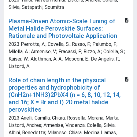
Silvia; Satapathi, Soumitra
Plasma-Driven Atomic-Scale Tuning of
Metal Halide Perovskite Surfaces:
Rationale and Photovoltaic Application
2023 Perrotta, A.; Covella, S.; Russo, F.; Palumbo, F.;
Milella, A.; Armenise, V.; Fracassi, F.; Rizzo, A.; Colella, S.;
Kaiser, W.; Alothman, A. A.; Mosconi, E.; De Angelis, F.;
Listorti, A.
Role of chain length in the physical
properties and hydrophobicity of
(CnH2n+1NH3)2PbX4 (n = 6, 8, 10, 12, 14,
and 16; X = Br and I) 2D metal halide
perovskites
2023 Anelli, Camilla; Chiara, Rossella; Morana, Marta;
Listorti, Andrea; Armenise, Vincenza; Colella, Silvia;
Albini, Benedetta; Milanese, Chiara; Medina Llamas,