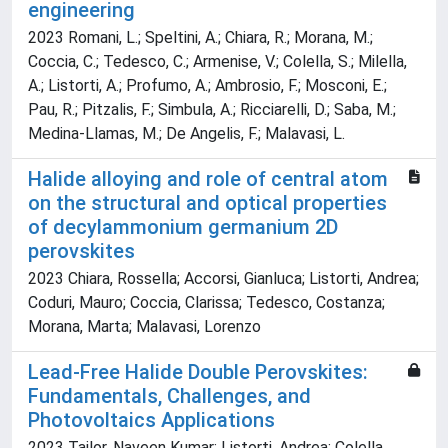
engineering
2023 Romani, L.; Speltini, A.; Chiara, R.; Morana, M.;
Coccia, C.; Tedesco, C.; Armenise, V.; Colella, S.; Milella,
A.; Listorti, A.; Profumo, A.; Ambrosio, F.; Mosconi, E.;
Pau, R.; Pitzalis, F.; Simbula, A.; Ricciarelli, D.; Saba, M.;
Medina-Llamas, M.; De Angelis, F.; Malavasi, L.
Halide alloying and role of central atom
on the structural and optical properties
of decylammonium germanium 2D
perovskites
2023 Chiara, Rossella; Accorsi, Gianluca; Listorti, Andrea;
Coduri, Mauro; Coccia, Clarissa; Tedesco, Costanza;
Morana, Marta; Malavasi, Lorenzo
Lead‐Free Halide Double Perovskites:
Fundamentals, Challenges, and
Photovoltaics Applications
2023 Tailor, Naveen Kumar; Listorti, Andrea; Colella,