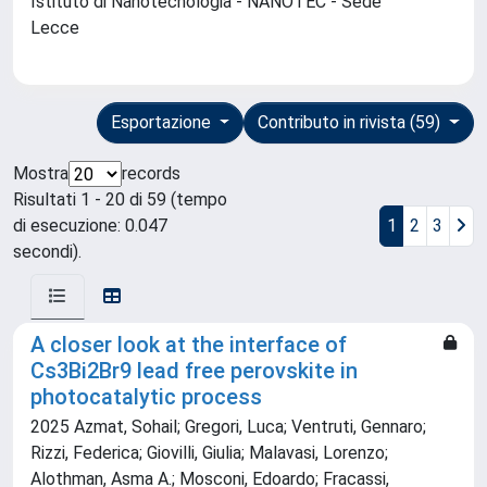
Istituto di Nanotecnologia - NANOTEC - Sede
Lecce
Esportazione
Contributo in rivista (59)
Mostra
records
Risultati 1 - 20 di 59 (tempo
di esecuzione: 0.047
1
2
3
secondi).
A closer look at the interface of
Cs3Bi2Br9 lead free perovskite in
photocatalytic process
2025 Azmat, Sohail; Gregori, Luca; Ventruti, Gennaro;
Rizzi, Federica; Giovilli, Giulia; Malavasi, Lorenzo;
Alothman, Asma A.; Mosconi, Edoardo; Fracassi,