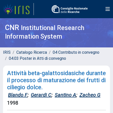
CNR
Institutional Research
Information System
IRIS
Catalogo Ricerca
04 Contributo in convegno
04.03 Poster in Atti di convegno
Attività beta-galattosidasiche durante
il processo di maturazione dei frutti di
ciliegio dolce.
Blando F
;
Gerardi C
;
Santino A
;
Zacheo G
1998