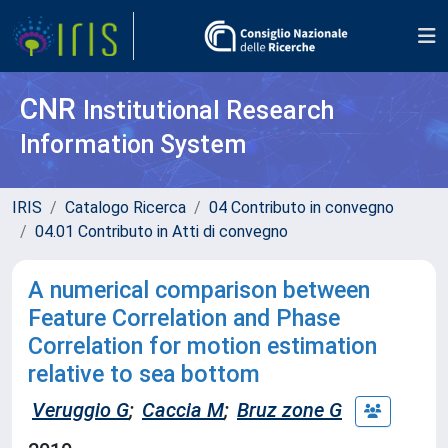
CNR
Institutional Research
Information System
IRIS
Catalogo Ricerca
04 Contributo in convegno
04.01 Contributo in Atti di convegno
A numerical comparison between
Feature Correlation and Phase
Correlation for motion estimation
relative to sea bottom
Veruggio G
;
Caccia M
;
Bruz zone G